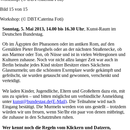
Bild 15 von
15
Workshop: (© DBT/Caterina Foti)
Sonntag, 5. Mai 2013, 14.00 bis 16.30 Uhr
, Kunst-Raum im
Deutschen Bundestag.
Ob im Ägypten der Pharaonen oder im antiken Rom, auf den
Gemälden Pieter Brueghels oder an der nächsten Straßenecke, ob
aus Marmor oder Ton, ob Nüsse und ist in vielen Weltregionen und
Kulturen zuhause. Noch vor nicht allzu langer Zeit war auch in
Berlin beinahe jedes Kind stolzer Besitzer eines Säckchens
Glasmurmeln; um die schönsten Exemplare wurde gekämpft und
gefeilscht, sie wurden getauscht und gewonnen, verschenkt und
verteidigt.
Wir laden Kinder, Jugendliche, Eltern und Großeltern dazu ein, mit
uns zu spielen – und bitten möglichst um verbindliche Anmeldung
unter
kunst@bundestag.de
(E-Mail)
. Die Teilnahme wird nach
Eingang bestätigt. Die Murmeln werden von uns gestellt – trotzdem
würden wir uns freuen, wenn Sie/Ihr ein paar von denen mitbringt,
die zuhause in den Schatztruhen ruhen.
Wer kennt noch die Regeln vom Klickern und Datzern,