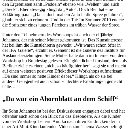
den Ergebnissen zählt „Paddeln“ ebenso wie „Wellen“ und auch
„Dreck“. Eher abwegig klingt da „Auto“. Doch Ben hat eine
Erklärung parat: „Da ist doch mal ein Auto in die Spree gefahren“,
glaubt er sich zu erinnern. Und in der Tat: Im Sommer 2010 endete
die Spritztour eines jungen Pärchens im trüben Wasser der Spree.
Unter den Teilnehmern des
Workshops
ist auch der elfjährige
Johannes, der mit seiner Mutter gekommen ist. Das Kunstinteresse
hat bei ihm die Kunstlehrerin geweckt. „Wir waren schon öfter in
der IFA-Galerie“, erzählt er. Gemeint ist die Galerie des Instituts für
Auslandsbeziehungen. Seine Mutter hatte dann im Internet von dem
Workshop
im Bundestag gelesen. Ein glücklicher Umstand, denn als
Berliner ziehe es einen „nicht so häufig hier her“, sagt sie und macht
auf einen weiteren positiven Effekt dieser
Workshops
aufmerksam:
„Da sind immer so nette Kinder dabei.“ Klingt, als ob sie bei
anderer Gelegenheit auch schon schlechtere Erfahrungen gemacht
hätte…
„Da war ein Ahornblatt an dem Schiff“
Ihr Sohn Johannes ist bei den Diskussionen engagiert dabei und hat
offenbar auch schon den Blick für das Besondere. Als die Kinder
von der
Workshop
-Leiterin Annika nach ihren Eindrücken der in
einer Art Mini-Kino laufenden Videos zum Thema Wasser befragt