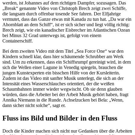
werden, ist Johannes auf dem richtigen Dampfer, sozusagen. Das
„
Break
“ genannte Video von Christoph Brech zeigt zwei Schiffe,
die langsam durch offenbar tosende See fahren. Der Elfjahrige
vermutet, dass das Ganze etwas mit Kanada zu tun hat. „Da war ein
Ahornblatt an dem Schiff“, ist er sich sicher und liegt völlig richtig:
Brech zeigt, wie ein kanadischer Eisbrecher im Atlantischen Ozean
bei Minus 32 Grad unterwegs ist, gefolgt von einem
Container
schiff.
Bei dem zweiten Video mit dem Titel „
Sea Force One
“ war den
Kindern schnell klar, dass hier schäumende Schrubber am Werk
sind. Um zu erkennen, dass ein Schiffsrumpf gereinigt wird, in dem
sich die Wellen einer Lagune in Venedig spiegeln, brauchen die
jungen Kunstexperten ein bisschen Hilfe von der Kursleiterin.
Zudem ist das Video mit sanfter Musik unterlegt, die sich an der
Intensität eines Wasserschlauches orientiert, der die weißen
Schaumbahnen immer wieder wegwischt. Ob sie denn glauben
würden, dass die Arbeiter bei der Arbeit Musik gehört haben, fragt
Annika Niemann in die Runde. Achselzucken bei Bela: „Wenn,
dann sicher nicht solche“, sagt er.
Fluss ins Bild und Bilder in den Fluss
Doch die Kinder machen sich nicht nur Gedanken über die Arbeiten