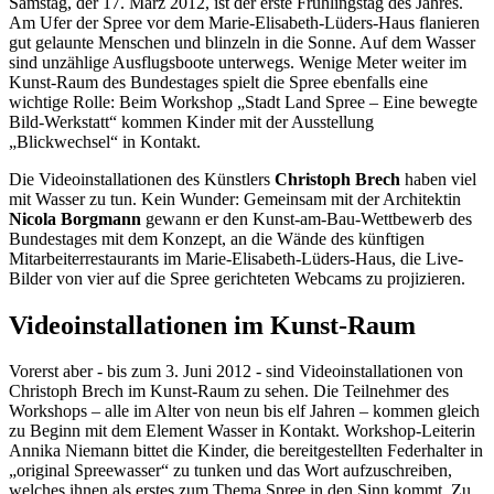
Samstag, der 17. März 2012, ist der erste Frühlingstag des Jahres.
Am Ufer der Spree vor dem Marie-Elisabeth-Lüders-Haus flanieren
gut gelaunte Menschen und blinzeln in die Sonne. Auf dem Wasser
sind unzählige Ausflugsboote unterwegs. Wenige Meter weiter im
Kunst-Raum des Bundestages spielt die Spree ebenfalls eine
wichtige Rolle: Beim
Workshop
„Stadt Land Spree – Eine bewegte
Bild-Werkstatt“ kommen Kinder mit der Ausstellung
„Blickwechsel“ in Kontakt.
Die Videoinstallationen des Künstlers
Christoph Brech
haben viel
mit Wasser zu tun. Kein Wunder: Gemeinsam mit der Architektin
Nicola Borgmann
gewann er den Kunst-am-Bau-Wettbewerb des
Bundestages mit dem Konzept, an die Wände des künftigen
Mitarbeiterrestaurants im Marie-Elisabeth-Lüders-Haus, die
Live
-
Bilder von vier auf die Spree gerichteten
Webcams
zu projizieren.
Videoinstallationen im Kunst-Raum
Vorerst aber - bis zum 3. Juni 2012 - sind Videoinstallationen von
Christoph Brech im Kunst-Raum zu sehen. Die Teilnehmer des
Workshops
– alle im Alter von neun bis elf Jahren – kommen gleich
zu Beginn mit dem Element Wasser in Kontakt.
Workshop
-Leiterin
Annika Niemann bittet die Kinder, die bereitgestellten Federhalter in
„original Spreewasser“ zu tunken und das Wort aufzuschreiben,
welches ihnen als erstes zum Thema Spree in den Sinn kommt. Zu