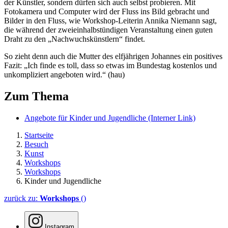
der Künstler, sondern dürfen sich auch selbst probieren. Mit
Fotokamera und
Computer
wird der Fluss ins Bild gebracht und
Bilder in den Fluss, wie
Workshop
-Leiterin Annika Niemann sagt,
die während der zweieinhalbstündigen Veranstaltung einen guten
Draht zu den „Nachwuchskünstlern“ findet.
So zieht denn auch die Mutter des elfjährigen Johannes ein positives
Fazit: „Ich finde es toll, dass so etwas im Bundestag kostenlos und
unkompliziert angeboten wird.“ (hau)
Zum Thema
Angebote für Kinder und Jugendliche
(Interner Link)
Startseite
Besuch
Kunst
Workshops
Workshops
Kinder und Jugendliche
zurück zu:
Workshops
()
Instagram