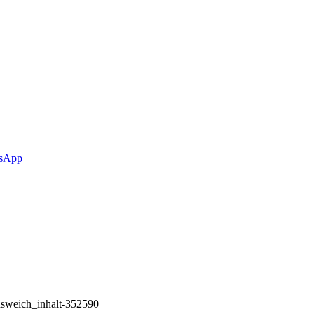
sApp
hsweich_inhalt-352590