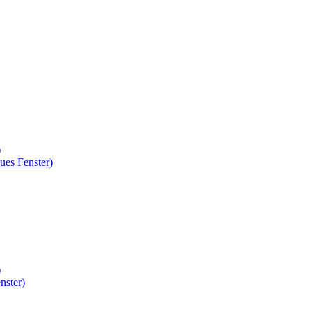
)
ues Fenster)
)
nster)