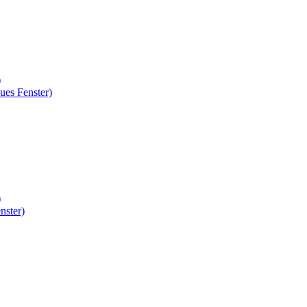
)
ues Fenster)
)
nster)