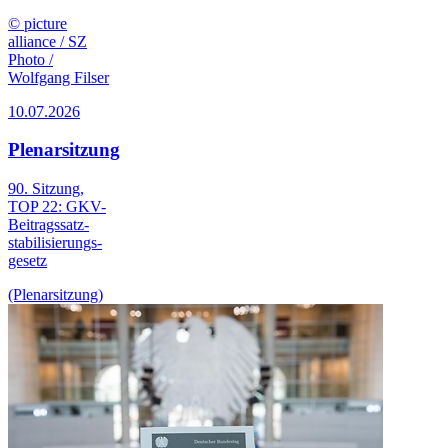
© picture
alliance / SZ
Photo /
Wolfgang Filser
10.07.2026
Plenarsitzung
90. Sitzung,
TOP 22: GKV-
Beitrags­satz­
stabilisierungs­
gesetz
(Plenarsitzung)