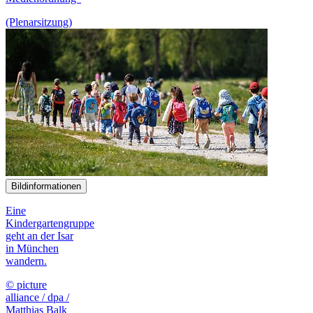
(Plenarsitzung)
Bildinformationen
Eine
Kindergartengruppe
geht an der Isar
in München
wandern.
© picture
alliance / dpa /
Matthias Balk