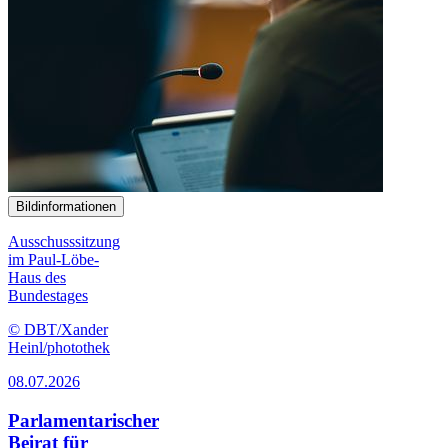
Bildinformationen
Ausschusssitzung
im Paul-Löbe-
Haus des
Bundestages
© DBT/Xander
Heinl/photothek
08.07.2026
Parlamentarischer
Beirat für