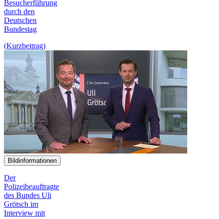
Besucherführung
durch den
Deutschen
Bundestag
(Kurzbeitrag)
Bildinformationen
Der
Polizeibeauftragte
des Bundes Uli
Grötsch im
Interview
mit