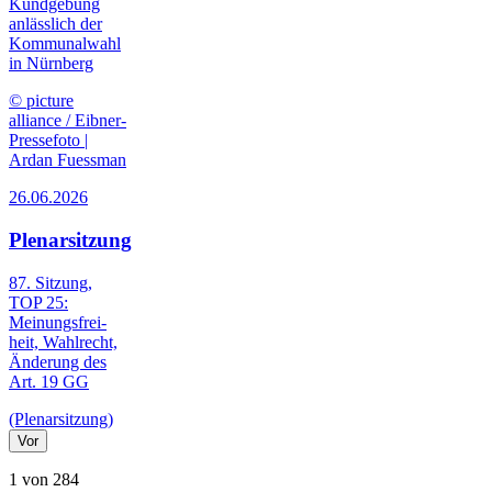
Kundgebung
anlässlich der
Kommunalwahl
in Nürnberg
© picture
alliance / Eibner-
Pressefoto |
Ardan Fuessman
26.06.2026
Plenarsitzung
87. Sitzung,
TOP 25:
Meinungs­frei­
heit, Wahl­recht,
Änderung des
Art. 19 GG
(Plenarsitzung)
Vor
1 von 284