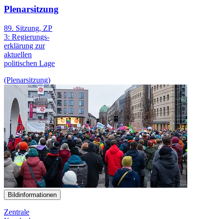
Plenarsitzung
89. Sitzung, ZP
3: Regierungs­
erklärung zur
aktuellen
politischen Lage
(Plenarsitzung)
Bildinformationen
Zentrale