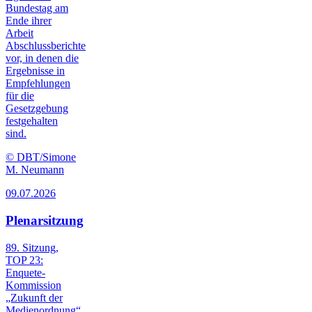
Bundestag am
Ende ihrer
Arbeit
Abschlussberichte
vor, in denen die
Ergebnisse in
Empfehlungen
für die
Gesetzgebung
festgehalten
sind.
© DBT/Simone
M. Neumann
09.07.2026
Plenarsitzung
89. Sitzung,
TOP 23:
Enquete-
Kommission
„Zukunft der
Medien­ordnung“