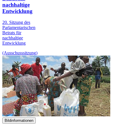
nachhaltige
Entwicklung
20. Sitzung des
Parlamentarischen
Beirats für
nachhaltige
Entwicklung
(Ausschusssitzung)
Bildinformationen