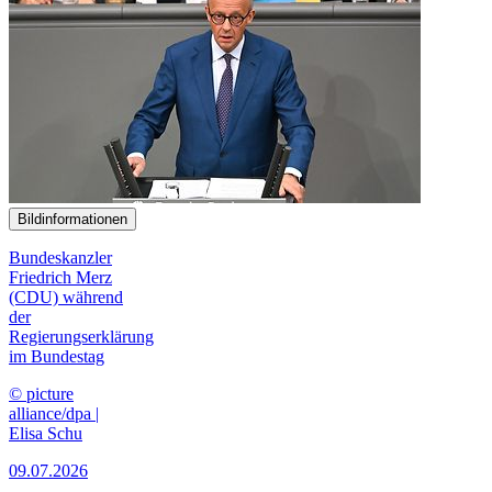
Bildinformationen
Bundeskanzler
Friedrich Merz
(CDU) während
der
Regierungserklärung
im Bundestag
© picture
alliance/dpa |
Elisa Schu
09.07.2026