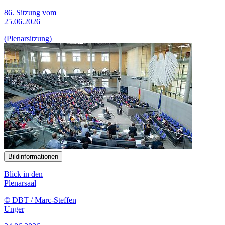
86. Sitzung vom
25.06.2026
(Plenarsitzung)
Bildinformationen
Blick in den
Plenarsaal
© DBT / Marc-Steffen
Unger