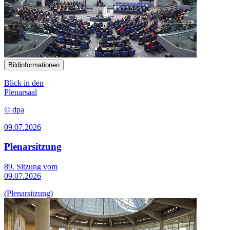
Bildinformationen
Blick in den
Plenarsaal
© dpa
09.07.2026
Plenarsitzung
89. Sitzung vom
09.07.2026
(Plenarsitzung)