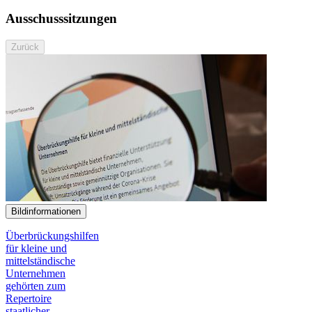
Ausschusssitzungen
Zurück
Bildinformationen
Überbrückungshilfen
für kleine und
mittelständische
Unternehmen
gehörten zum
Repertoire
staatlicher