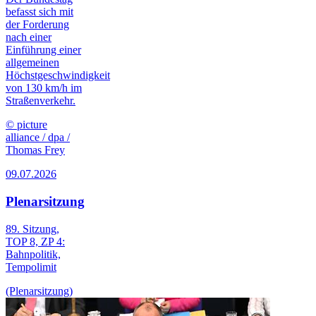
befasst sich mit
der Forderung
nach einer
Einführung einer
allgemeinen
Höchstgeschwindigkeit
von 130 km/h im
Straßenverkehr.
© picture
alliance / dpa /
Thomas Frey
09.07.2026
Plenarsitzung
89. Sitzung,
TOP 8, ZP 4:
Bahn
politik,
Tempo
limit
(Plenarsitzung)