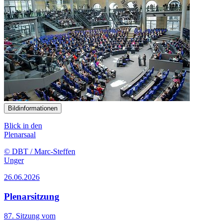
Bildinformationen
Blick in den
Plenarsaal
© DBT / Marc-Steffen
Unger
26.06.2026
Plenarsitzung
87. Sitzung vom