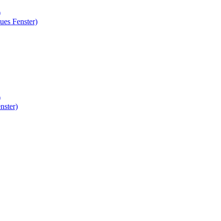
)
ues Fenster)
)
nster)