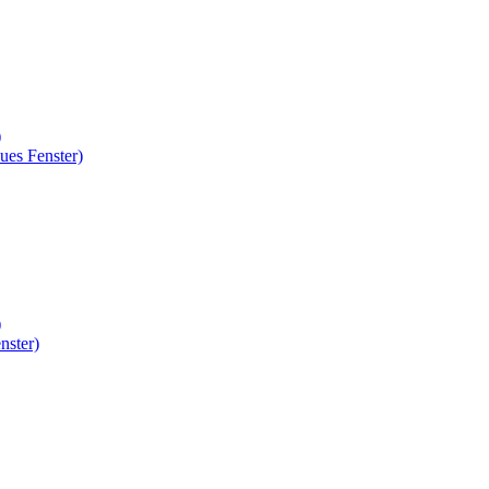
)
ues Fenster)
)
nster)