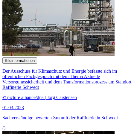
Bildinformationen
Der Ausschuss für Klimaschutz und Energie befasste sich im
öffentlichen Fachgespräch mit dem Thema Aktuelle
Versorgungssicherheit und dem Transformationsprozess am Standort
Raffinerie Schwedt
© picture alliance/dpa | Jörg Carstensen
01.03.2023
Sachverständige bewerten Zukunft der Raffinerie in Schwedt
()