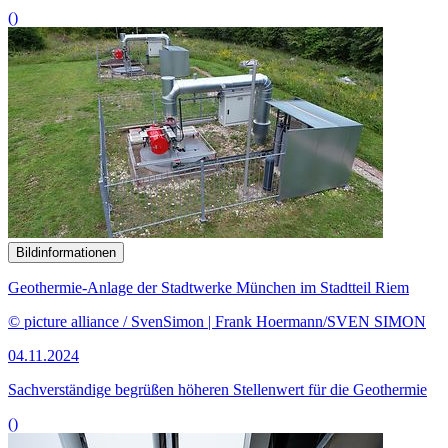
()
Bildinformationen
Geothermie-Anlage der Stadtwerke München im Stadtteil Riem
© picture alliance / SvenSimon | Frank Hoermann/SVEN SIMON
04.11.2024
Sachverständige begrüßen höheren Stellenwert für die Geothermie
()