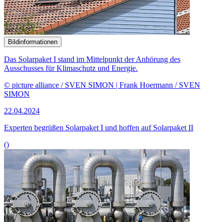
Bildinformationen
Das Solarpaket I stand im Mittelpunkt der Anhörung des
Ausschusses für Klimaschutz und Energie.
© picture alliance / SVEN SIMON | Frank Hoermann / SVEN
SIMON
22.04.2024
Experten begrüßen Solarpaket I und hoffen auf Solarpaket II
()