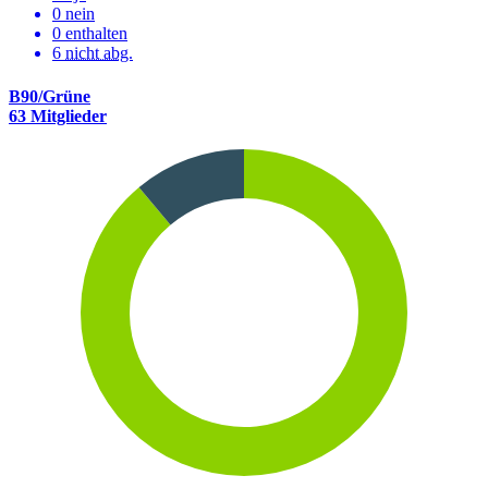
0 nein
0 enthalten
6
nicht abg.
B90/Grüne
63 Mitglieder