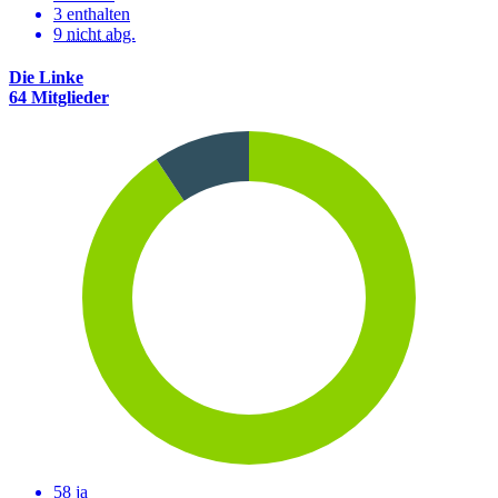
3 enthalten
9
nicht abg.
Die Linke
64 Mitglieder
58 ja