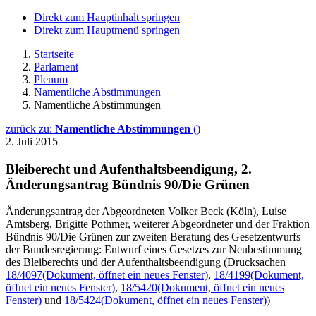
Direkt zum Hauptinhalt springen
Direkt zum Hauptmenü springen
Startseite
Parlament
Plenum
Namentliche Abstimmungen
Namentliche Abstimmungen
zurück zu:
Namentliche Abstimmungen
()
2. Juli 2015
Bleiberecht und Aufenthaltsbeendigung, 2.
Änderungsantrag Bündnis 90/Die Grünen
Änderungsantrag der Abgeordneten Volker Beck (Köln), Luise
Amtsberg, Brigitte Pothmer, weiterer Abgeordneter und der Fraktion
Bündnis 90/Die Grünen zur zweiten Beratung des Gesetzentwurfs
der Bundesregierung: Entwurf eines Gesetzes zur Neubestimmung
des Bleiberechts und der Aufenthaltsbeendigung (Drucksachen
18/4097
(Dokument, öffnet ein neues Fenster)
,
18/4199
(Dokument,
öffnet ein neues Fenster)
,
18/5420
(Dokument, öffnet ein neues
Fenster)
und
18/5424
(Dokument, öffnet ein neues Fenster)
)