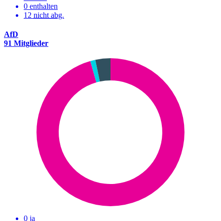
0 enthalten
12
nicht abg.
AfD
91 Mitglieder
0 ja