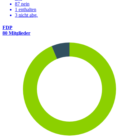
87 nein
1 enthalten
3
nicht abg.
FDP
80 Mitglieder