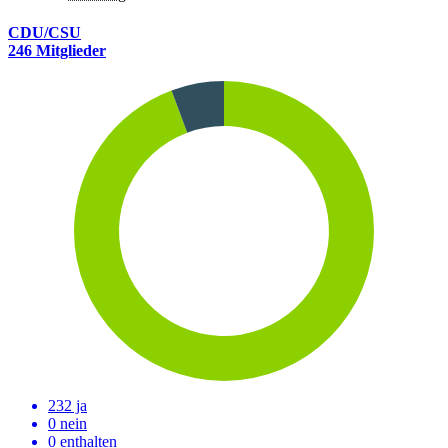
CDU/CSU
246 Mitglieder
232 ja
0 nein
0 enthalten