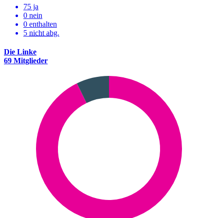
75 ja
0 nein
0 enthalten
5
nicht abg.
Die Linke
69 Mitglieder