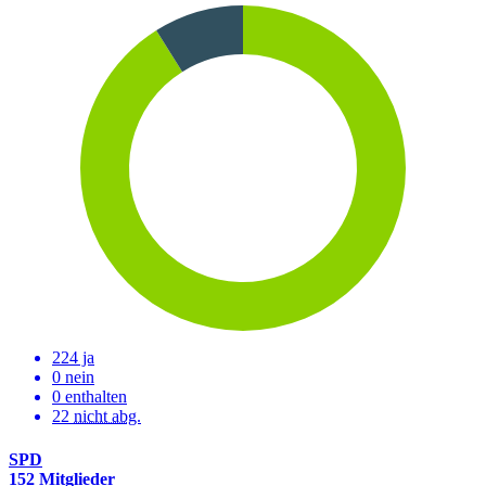
224 ja
0 nein
0 enthalten
22
nicht abg.
SPD
152 Mitglieder