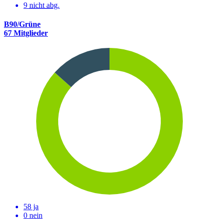
9
nicht abg.
B90/Grüne
67 Mitglieder
58 ja
0 nein