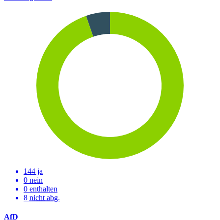
144 ja
0 nein
0 enthalten
8
nicht abg.
AfD