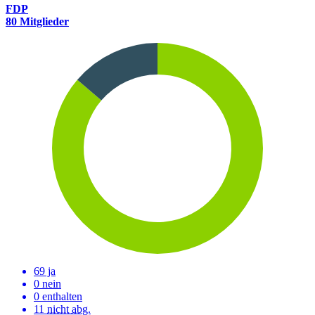
FDP
80 Mitglieder
69 ja
0 nein
0 enthalten
11
nicht abg.