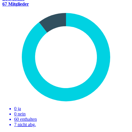
67 Mitglieder
0 ja
0 nein
60 enthalten
7
nicht abg.