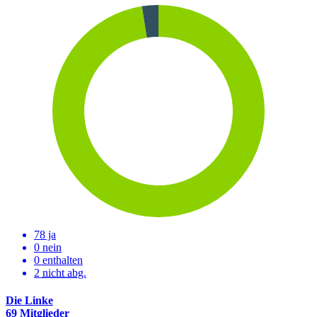
78 ja
0 nein
0 enthalten
2
nicht abg.
Die Linke
69 Mitglieder