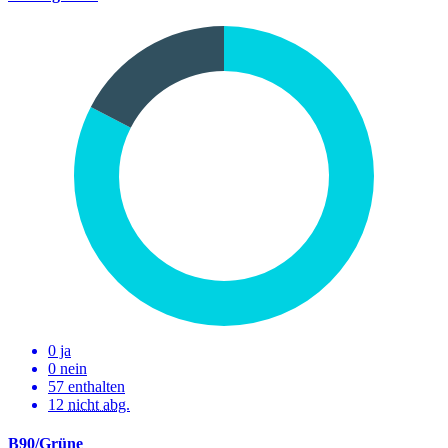
0 ja
0 nein
57 enthalten
12
nicht abg.
B90/Grüne