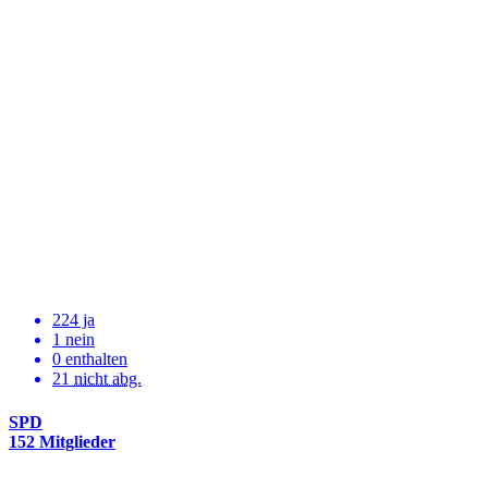
224 ja
1 nein
0 enthalten
21
nicht abg.
SPD
152 Mitglieder