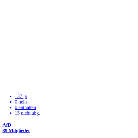
137 ja
0 nein
0 enthalten
15
nicht abg.
AfD
89 Mitglieder