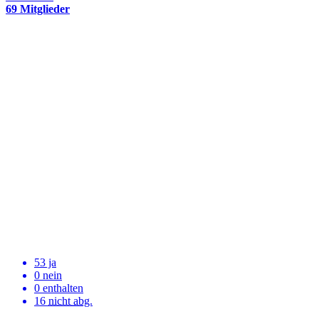
69 Mitglieder
53 ja
0 nein
0 enthalten
16
nicht abg.