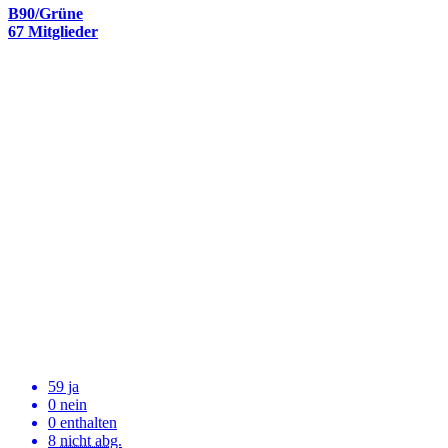
B90/Grüne
67 Mitglieder
59 ja
0 nein
0 enthalten
8
nicht abg.