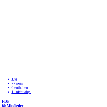
1 ja
77 nein
0 enthalten
11
nicht abg.
FDP
80 Mitglieder