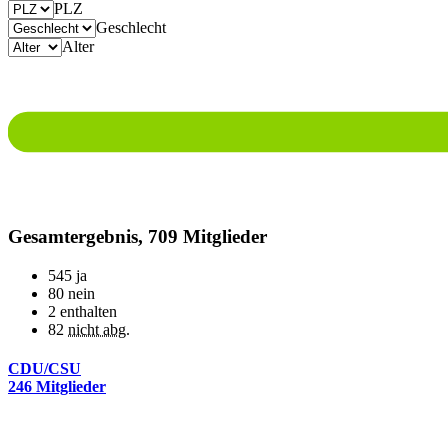
PLZ
Geschlecht
Alter
Gesamtergebnis, 709 Mitglieder
545
ja
80
nein
2
enthalten
82
nicht abg.
CDU/CSU
246 Mitglieder