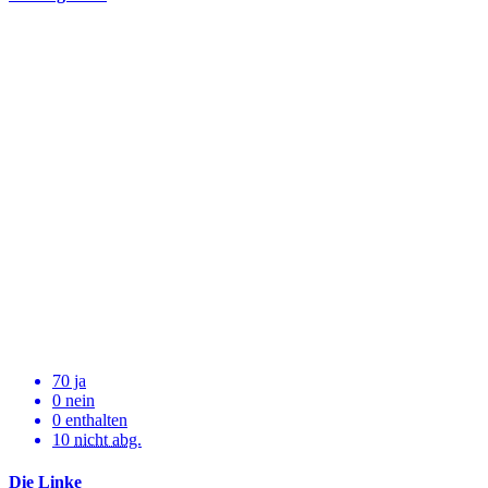
70 ja
0 nein
0 enthalten
10
nicht abg.
Die Linke