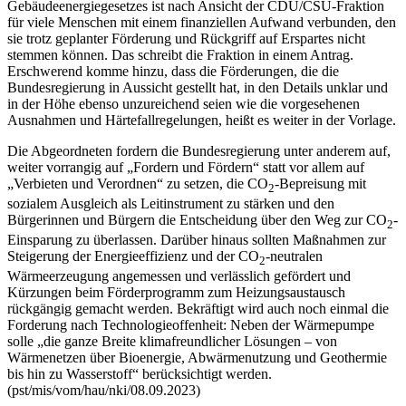
Gebäudeenergiegesetzes ist nach Ansicht der CDU/CSU-Fraktion
für viele Menschen mit einem finanziellen Aufwand verbunden, den
sie trotz geplanter Förderung und Rückgriff auf Erspartes nicht
stemmen können. Das schreibt die Fraktion in einem Antrag.
Erschwerend komme hinzu, dass die Förderungen, die die
Bundesregierung in Aussicht gestellt hat, in den Details unklar und
in der Höhe ebenso unzureichend seien wie die vorgesehenen
Ausnahmen und Härtefallregelungen, heißt es weiter in der Vorlage.
Die Abgeordneten fordern die Bundesregierung unter anderem auf,
weiter vorrangig auf „Fordern und Fördern“ statt vor allem auf
„Verbieten und Verordnen“ zu setzen, die CO
-Bepreisung mit
2
sozialem Ausgleich als Leitinstrument zu stärken und den
Bürgerinnen und Bürgern die Entscheidung über den Weg zur CO
-
2
Einsparung zu überlassen. Darüber hinaus sollten Maßnahmen zur
Steigerung der Energieeffizienz und der CO
-neutralen
2
Wärmeerzeugung angemessen und verlässlich gefördert und
Kürzungen beim Förderprogramm zum Heizungsaustausch
rückgängig gemacht werden. Bekräftigt wird auch noch einmal die
Forderung nach Technologieoffenheit: Neben der Wärmepumpe
solle „die ganze Breite klimafreundlicher Lösungen – von
Wärmenetzen über Bioenergie, Abwärmenutzung und Geothermie
bis hin zu Wasserstoff“ berücksichtigt werden.
(pst/mis/vom/hau/nki/08.09.2023)