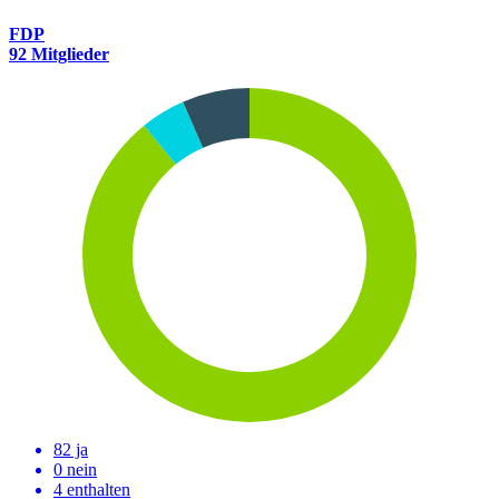
FDP
92 Mitglieder
82 ja
0 nein
4 enthalten