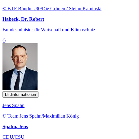
© BTF Bündnis 90/Die Grünen / Stefan Kaminski
Habeck, Dr. Robert
Bundesminister für Wirtschaft und Klimaschutz
()
Bildinformationen
Jens Spahn
© Team Jens Spahn/Maximilian König
Spahn, Jens
CDU/CSU