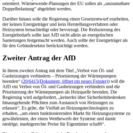
orientiert. Wärmewende-Planungen der EU sollen als „unzumutbare
Doppelbelastung“ abgelehnt werden.
Darüber hinaus solle die Regierung einen Gesetzentwurf erarbeiten,
der keinen Energieträger und kein Herstellungsverfahren oder
Heizsystem benachteiligt oder bevorzugt. Die Reduzierung des
Energiebedarfs sollte laut AfD nicht allein an energetischen
Sanierungen festgemacht werden. Auch sollte der Energieträger als
für den Gebäudesektor berücksichtigt werden.
Zweiter Antrag der AfD
In ihrem zweiten Antrag mit dem Titel „Verbot von Öl- und
Gasheizungen verhindern – Priorisierung der Wärmepumpen
beenden“ (
20/6415
(Dokument, öffnet ein neues Fenster)
) will die
AfD ein Verbot von Öl- und Gasheizungen verhindern und die
Priorisierung der Wärmepumpen als Heizquelle beenden. Die
Regierung wird aufgefordert, „keinerlei über Sicherheitsbedenken
hinausgehende Pflichten zum Austausch von Heizungen zu
erlassen“. Es gelte, die Vielfalt an Heizungstechnologien zu
erhalten, „um einen funktionierenden Markt für Heizungssysteme zu
gewährleisten, der einen Wettbewerb der Systeme und damit
niedrige, marktgerechte Preise für Eigentümer schafft“.