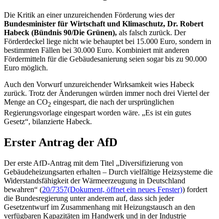
Die Kritik an einer unzureichenden Förderung wies der
Bundesminister für Wirtschaft und Klimaschutz, Dr. Robert
Habeck (Bündnis 90/Die Grünen),
als falsch zurück. Der
Förderdeckel liege nicht wie behauptet bei 15.000 Euro, sondern in
bestimmten Fällen bei 30.000 Euro. Kombiniert mit anderen
Fördermitteln für die Gebäudesanierung seien sogar bis zu 90.000
Euro möglich.
Auch den Vorwurf unzureichender Wirksamkeit wies Habeck
zurück. Trotz der Änderungen würden immer noch drei Viertel der
Menge an CO
eingespart, die nach der ursprünglichen
2
Regierungsvorlage eingespart worden wäre. „Es ist ein gutes
Gesetz“, bilanzierte Habeck.
Erster Antrag der AfD
Der erste AfD-Antrag mit dem Titel „Diversifizierung von
Gebäudeheizungsarten erhalten – Durch vielfältige Heizsysteme die
Widerstandsfähigkeit der Wärmeerzeugung in Deutschland
bewahren“ (
20/7357
(Dokument, öffnet ein neues Fenster)
) fordert
die Bundesregierung unter anderem auf, dass sich jeder
Gesetzentwurf im Zusammenhang mit Heizungstausch an den
verfügbaren Kapazitäten im Handwerk und in der Industrie