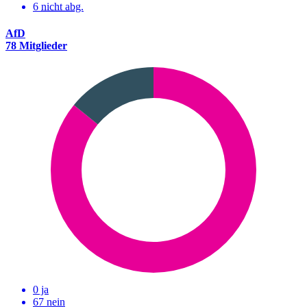
6
nicht abg.
AfD
78 Mitglieder
0 ja
67 nein