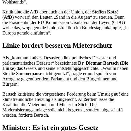
Wohlstands“.
Kritik übte die AfD aber auch an der Union, der
Steffen
Kotré
(AfD)
vorwarf, den Leuten „Sand in die Augen“ zu streuen. Denn
die Präsidentin der EU-Kommission Ursula von der Leyen (CDU)
wolle das, wogegen die Unionsfraktion im Bundestag ankämpfe, „in
Europa gerade einführen“.
Linke fordert besseren Mieterschutz
Als „kommunikatives Desaster, klimapolitisches Desaster und
parlamentarisches Desaster“ bezeichnete
Dr. Dietmar Bartsch (Die
Linke)
das Gesetz und seine Entstehungsgeschichte. „Warum haben
Sie die Sommerpause nicht genutzt“, fragte er und sprach von
Arroganz gegenüber dem Parlament und den Bürgerinnen und
Bürgern.
Bartsch kritisierte die vorgesehene Förderung beim Umstieg auf eine
klimafreundliche Heizung als ungerecht. Außerdem lasse die
Koalition die Mieterinnen und Mieter im Stich. Die
Modernisierungsumlage solle nicht begrenzt, sondern abgeschafft
werden, forderte Bartsch.
Minister: Es ist ein gutes Gesetz