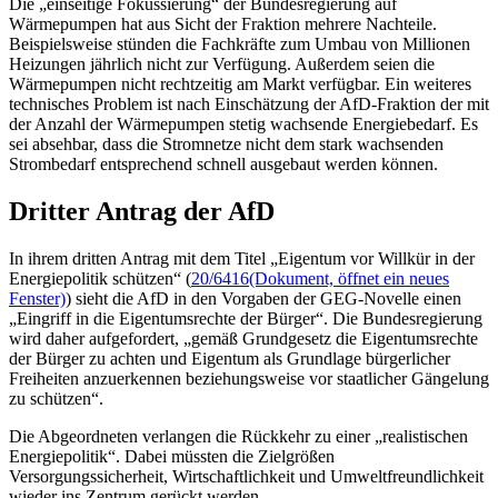
Die „einseitige Fokussierung“ der Bundesregierung auf
Wärmepumpen hat aus Sicht der Fraktion mehrere Nachteile.
Beispielsweise stünden die Fachkräfte zum Umbau von Millionen
Heizungen jährlich nicht zur Verfügung. Außerdem seien die
Wärmepumpen nicht rechtzeitig am Markt verfügbar. Ein weiteres
technisches Problem ist nach Einschätzung der AfD-Fraktion der mit
der Anzahl der Wärmepumpen stetig wachsende Energiebedarf. Es
sei absehbar, dass die Stromnetze nicht dem stark wachsenden
Strombedarf entsprechend schnell ausgebaut werden können.
Dritter Antrag der AfD
In ihrem dritten Antrag mit dem Titel „Eigentum vor Willkür in der
Energiepolitik schützen“ (
20/6416
(Dokument, öffnet ein neues
Fenster)
) sieht die AfD in den Vorgaben der GEG-Novelle einen
„Eingriff in die Eigentumsrechte der Bürger“. Die Bundesregierung
wird daher aufgefordert, „gemäß Grundgesetz die Eigentumsrechte
der Bürger zu achten und Eigentum als Grundlage bürgerlicher
Freiheiten anzuerkennen beziehungsweise vor staatlicher Gängelung
zu schützen“.
Die Abgeordneten verlangen die Rückkehr zu einer „realistischen
Energiepolitik“. Dabei müssten die Zielgrößen
Versorgungssicherheit, Wirtschaftlichkeit und Umweltfreundlichkeit
wieder ins Zentrum gerückt werden.