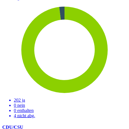
202 ja
0 nein
0 enthalten
4
nicht abg.
CDU/CSU