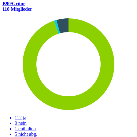
B90/Grüne
118 Mitglieder
112 ja
0 nein
1 enthalten
5
nicht abg.