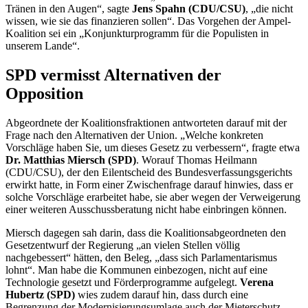
Tränen in den Augen“, sagte
Jens Spahn (CDU/CSU)
, „die nicht
wissen, wie sie das finanzieren sollen“. Das Vorgehen der Ampel-
Koalition sei ein „Konjunkturprogramm für die Populisten in
unserem Lande“.
SPD vermisst Alternativen der
Opposition
Abgeordnete der Koalitionsfraktionen antworteten darauf mit der
Frage nach den Alternativen der Union. „Welche konkreten
Vorschläge haben Sie, um dieses Gesetz zu verbessern“, fragte etwa
Dr.
Matthias Miersch (SPD)
. Worauf Thomas Heilmann
(CDU/CSU), der den Eilentscheid des Bundesverfassungsgerichts
erwirkt hatte, in Form einer Zwischenfrage darauf hinwies, dass er
solche Vorschläge erarbeitet habe, sie aber wegen der Verweigerung
einer weiteren Ausschussberatung nicht habe einbringen können.
Miersch dagegen sah darin, dass die Koalitionsabgeordneten den
Gesetzentwurf der Regierung „an vielen Stellen völlig
nachgebessert“ hätten, den Beleg, „dass sich Parlamentarismus
lohnt“. Man habe die Kommunen einbezogen, nicht auf eine
Technologie gesetzt und Förderprogramme aufgelegt.
Verena
Hubertz (SPD)
wies zudem darauf hin, dass durch eine
Begrenzung der Modernisierungsumlage auch der Mieterschutz