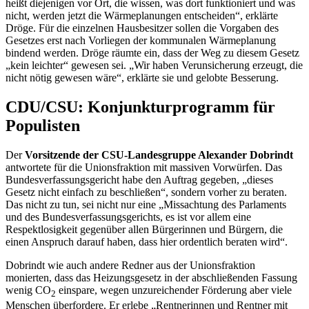
heißt diejenigen vor Ort, die wissen, was dort funktioniert und was
nicht, werden jetzt die Wärmeplanungen entscheiden“, erklärte
Dröge. Für die einzelnen Hausbesitzer sollen die Vorgaben des
Gesetzes erst nach Vorliegen der kommunalen Wärmeplanung
bindend werden. Dröge räumte ein, dass der Weg zu diesem Gesetz
„kein leichter“ gewesen sei. „Wir haben Verunsicherung erzeugt, die
nicht nötig gewesen wäre“, erklärte sie und gelobte Besserung.
CDU/CSU: Konjunkturprogramm für
Populisten
Der
Vorsitzende der CSU-Landesgruppe Alexander Dobrindt
antwortete für die Unionsfraktion mit massiven Vorwürfen. Das
Bundesverfassungsgericht habe den Auftrag gegeben, „dieses
Gesetz nicht einfach zu beschließen“, sondern vorher zu beraten.
Das nicht zu tun, sei nicht nur eine „Missachtung des Parlaments
und des Bundesverfassungsgerichts, es ist vor allem eine
Respektlosigkeit gegenüber allen Bürgerinnen und Bürgern, die
einen Anspruch darauf haben, dass hier ordentlich beraten wird“.
Dobrindt wie auch andere Redner aus der Unionsfraktion
monierten, dass das Heizungsgesetz in der abschließenden Fassung
wenig CO
einspare, wegen unzureichender Förderung aber viele
2
Menschen überfordere. Er erlebe „Rentnerinnen und Rentner mit