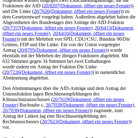
Abgelehnt wurden hingegen zwei Entschließungsanträge, die die
Fraktionen der AfD (
20/8207
(Dokument, öffnet ein neues Fenster)
)
und Die Linke (
20/7626
(Dokument, öffnet ein neues Fenster)
) zu
dem Gesetzentwurf vorgelegt haben. Außerdem abgelehnt haben die
Abgeordneten des Bundestages drei Anträge der AfD-Fraktion
(
20/7357
(Dokument, öffnet ein neues Fenster)
,
20/6415
(Dokument,
öffnet ein neues Fenster)
,
20/6416
(Dokument, öffnet ein neues
Fenster)
) mit der Mehrheit von SPD, CDU/CSU, Bündnis 90/Die
Grünen, FDP und Die Linke. Ein von der Union vorgelegter
Antrag (
20/6705
(Dokument, öffnet ein neues Fenster)
) wurde
ebenfalls mit der Mehrheit der übrigen Fraktionen abgelehnt. Mit
632 Stimmen gegen 34 Stimmen bei zwei Enthaltungen
wurde zudem ein Antrag der Fraktion Die Linke
(
20/7226
(Dokument, öffnet ein neues Fenster)
) in namentlicher
Abstimmung abgelehnt.
Den Abstimmungen über die AfD-Anträge und dem Antrag der
Unionsfraktion lagen Beschlussempfehlungen des
Klimaschutzausschusses (
20/7619
(Dokument, öffnet ein neues
Fenster)
Buchstabe c,
20/7028
(Dokument, öffnet ein neues Fenster)
,
20/7030
(Dokument, öffnet ein neues Fenster)
) zugrunde, zum
Antrag der Linken lag eine Beschlussempfehlung des
Rechtsausschusses (
20/7623
(Dokument, öffnet ein neues Fenster)
)
vor.