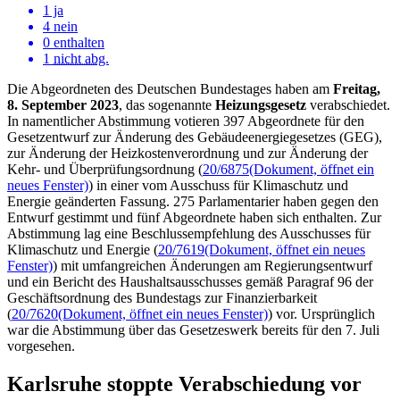
1 ja
4 nein
0 enthalten
1
nicht abg.
Die Abgeordneten des Deutschen Bundestages haben am
Freitag,
8. September 2023
, das sogenannte
Heizungsgesetz
verabschiedet.
In namentlicher Abstimmung votieren 397 Abgeordnete für den
Gesetzentwurf zur Änderung des Gebäudeenergiegesetzes (GEG),
zur Änderung der Heizkostenverordnung und zur Änderung der
Kehr- und Überprüfungsordnung (
20/6875
(Dokument, öffnet ein
neues Fenster)
) in einer vom Ausschuss für Klimaschutz und
Energie geänderten Fassung. 275 Parlamentarier haben gegen den
Entwurf gestimmt und fünf Abgeordnete haben sich enthalten. Zur
Abstimmung lag eine Beschlussempfehlung des Ausschusses für
Klimaschutz und Energie (
20/7619
(Dokument, öffnet ein neues
Fenster)
) mit umfangreichen Änderungen am Regierungsentwurf
und ein Bericht des Haushaltsausschusses gemäß Paragraf 96 der
Geschäftsordnung des Bundestags zur Finanzierbarkeit
(
20/7620
(Dokument, öffnet ein neues Fenster)
) vor. Ursprünglich
war die Abstimmung über das Gesetzeswerk bereits für den 7. Juli
vorgesehen.
Karlsruhe stoppte Verabschiedung vor