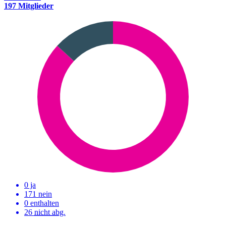
197 Mitglieder
0 ja
171 nein
0 enthalten
26
nicht abg.