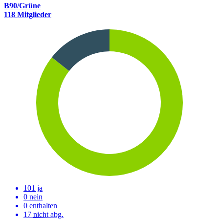
B90/Grüne
118 Mitglieder
101 ja
0 nein
0 enthalten
17
nicht abg.