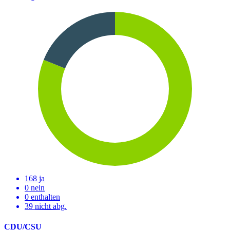
168 ja
0 nein
0 enthalten
39
nicht abg.
CDU/CSU