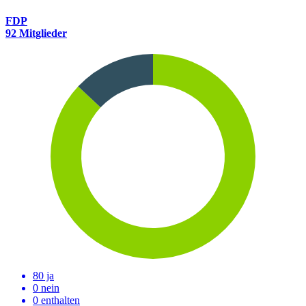
FDP
92 Mitglieder
80 ja
0 nein
0 enthalten