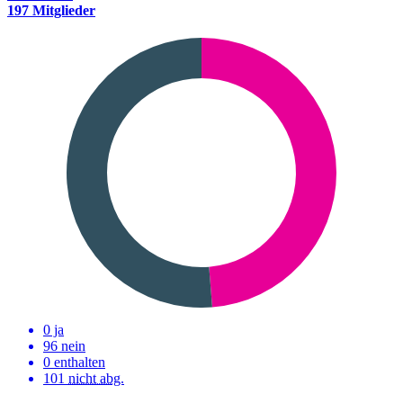
197 Mitglieder
0 ja
96 nein
0 enthalten
101
nicht abg.