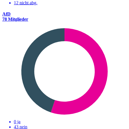
12
nicht abg.
AfD
78 Mitglieder
0 ja
43 nein