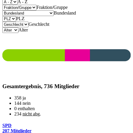
A - Z
Fraktion/Gruppe
Bundesland
PLZ
Geschlecht
Alter
Gesamtergebnis, 736 Mitglieder
358
ja
144
nein
0
enthalten
234
nicht abg.
SPD
207 Mitglieder