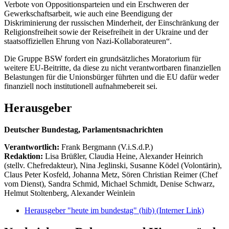
Verbote von Oppositionsparteien und ein Erschweren der
Gewerkschaftsarbeit, wie auch eine Beendigung der
Diskriminierung der russischen Minderheit, der Einschränkung der
Religionsfreiheit sowie der Reisefreiheit in der Ukraine und der
staatsoffiziellen Ehrung von Nazi-Kollaborateuren“.
Die Gruppe BSW fordert ein grundsätzliches Moratorium für
weitere EU-Beitritte, da diese zu nicht verantwortbaren finanziellen
Belastungen für die Unionsbürger führten und die EU dafür weder
finanziell noch institutionell aufnahmebereit sei.
Herausgeber
Deutscher Bundestag, Parlamentsnachrichten
Verantwortlich:
Frank Bergmann (V.i.S.d.P.)
Redaktion:
Lisa Brüßler, Claudia Heine, Alexander Heinrich
(stellv. Chefredakteur), Nina Jeglinski,
Susanne Ködel (Volontärin),
Claus Peter Kosfeld, Johanna Metz, Sören Christian Reimer (Chef
vom Dienst), Sandra Schmid, Michael Schmidt, Denise Schwarz,
Helmut Stoltenberg, Alexander Weinlein
Herausgeber "heute im bundestag" (hib)
(Interner Link)