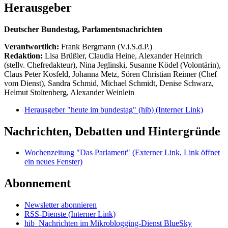
Herausgeber
Deutscher Bundestag, Parlamentsnachrichten
Verantwortlich:
Frank Bergmann (V.i.S.d.P.)
Redaktion:
Lisa Brüßler, Claudia Heine, Alexander Heinrich
(stellv. Chefredakteur), Nina Jeglinski,
Susanne Ködel (Volontärin),
Claus Peter Kosfeld, Johanna Metz, Sören Christian Reimer (Chef
vom Dienst), Sandra Schmid, Michael Schmidt, Denise Schwarz,
Helmut Stoltenberg, Alexander Weinlein
Herausgeber "heute im bundestag" (hib)
(Interner Link)
Nachrichten, Debatten und Hintergründe
Wochenzeitung "Das Parlament"
(Externer Link, Link öffnet
ein neues Fenster)
Abonnement
Newsletter abonnieren
RSS-Dienste
(Interner Link)
hib_Nachrichten im Mikroblogging-Dienst BlueSky