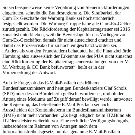
So sei beispielsweise keine Verjährung von Steuerrückforderungen
eingetreten, schreibt die Bundesregierung. Die Strafbarkeit der
Cum-Ex-Geschäfte der Warburg Bank sei höchstrichterlich
festgestellt worden. Die Warburg Gruppe habe alle Cum-Ex-Gelder
zurückgezahlt. Die Rückforderung der Kapitalertragsteuer sei 2016
zunächst unterblieben, weil die Beweislage für das Vorliegen von
Cum-Ex-Geschäften damals für nicht ausreichend erachtet und
damit das Prozessrisiko für zu hoch eingeschätzt worden sei.
„Anders als von den Fragestellern behauptet, hat die Finanzbehörde
Hamburg also ausweislich der Erkenntnisse des PUA nicht zunächst
eine Rückforderung der Kapitalertragsteuererstattungen von der M.
M. Warburg & CO Bank befürwortet“, heißt es in der
Vorbemerkung der Antwort.
Auf die Frage, ob das E-Mail-Postfach des früheren
Bundesfinanzministers und heutigen Bundeskanzlers Olaf Scholz
(SPD) oder dessen Büroleiterin gelöscht worden sei, und ob der
Antrag eines Mediums auf Zugriff darauf bewilligt werde, antwortet
die Regierung, das betreffende E-Mail-Postfach sei nach
Ausscheiden der Kontoinhaberin im Bundesfinanzministerium
(BMF) nicht mehr vorhanden. „Es liegt lediglich beim ITZBund als
IT-Dienstleister weiterhin vor. Eine rechtliche Verfügungsbefugnis,
insbesondere im Rahmen von Anträgen nach dem
Informationsfreiheitsgesetz, auf das genannte E-Mail-Postfach