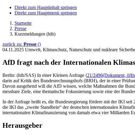
Direkt zum Hauptinhalt springen
Direkt zum Hauptmenü springen
Startseite
Presse
Kurzmeldungen (hib)
zurück zu:
Presse
()
04.11.2025
Umwelt, Klimaschutz, Naturschutz und nukleare Sicherh
AfD fragt nach der Internationalen Klimas
Berlin: (hib/SAS) In einer Kleinen Anfrage (
21/2496
(Dokument, öffne
darin auf Kritik des Bundesrechnungshofs (BRH), der in einer Prüfun
Davon ausgehend will die AfD wissen, welche Maßnahmen die Bundesre
messbare Ziele, eine thematische Fokussierung sowie eine der Bundes
In der Anfrage heißt es, die Bundesregierung fördere mit der IKI se
die IKI das „zweite Standbein“ der deutschen internationalen Klimaf
internationalen Klimafinanzierung von damals etwa vier Milliarden E
Herausgeber