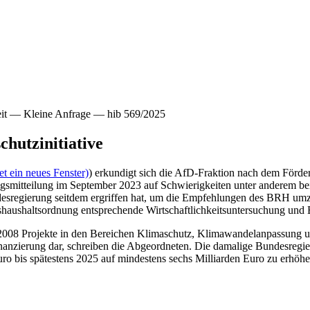
eit — Kleine Anfrage — hib 569/2025
chutzinitiative
t ein neues Fenster)
) erkundigt sich die AfD-Fraktion nach dem Förderp
gsmitteilung im September 2023 auf Schwierigkeiten unter anderem bei
gierung seitdem ergriffen hat, um die Empfehlungen des BRH umzusetz
haushaltsordnung entsprechende Wirtschaftlichkeitsuntersuchung und E
it 2008 Projekte in den Bereichen Klimaschutz, Klimawandelanpassung u
inanzierung dar, schreiben die Abgeordneten. Die damalige Bundesregie
uro bis spätestens 2025 auf mindestens sechs Milliarden Euro zu erhöhe