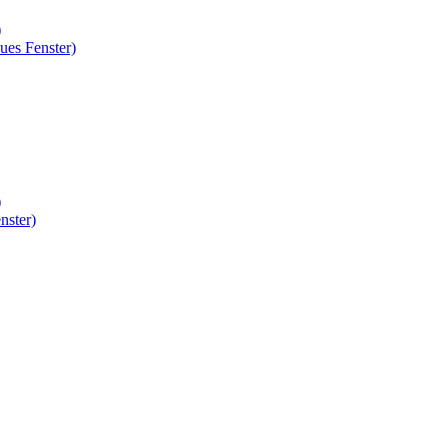
)
ues Fenster)
)
nster)