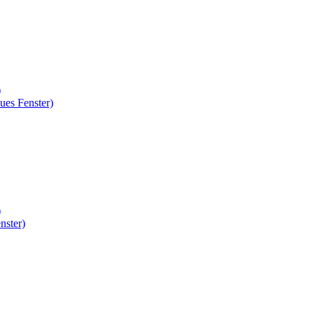
)
ues Fenster)
)
nster)