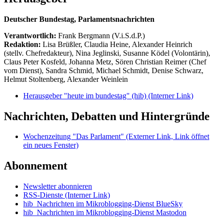
Deutscher Bundestag, Parlamentsnachrichten
Verantwortlich:
Frank Bergmann (V.i.S.d.P.)
Redaktion:
Lisa Brüßler, Claudia Heine, Alexander Heinrich
(stellv. Chefredakteur), Nina Jeglinski,
Susanne Ködel (Volontärin),
Claus Peter Kosfeld, Johanna Metz, Sören Christian Reimer (Chef
vom Dienst), Sandra Schmid, Michael Schmidt, Denise Schwarz,
Helmut Stoltenberg, Alexander Weinlein
Herausgeber "heute im bundestag" (hib)
(Interner Link)
Nachrichten, Debatten und Hintergründe
Wochenzeitung "Das Parlament"
(Externer Link, Link öffnet
ein neues Fenster)
Abonnement
Newsletter abonnieren
RSS-Dienste
(Interner Link)
hib_Nachrichten im Mikroblogging-Dienst BlueSky
hib_Nachrichten im Mikroblogging-Dienst Mastodon