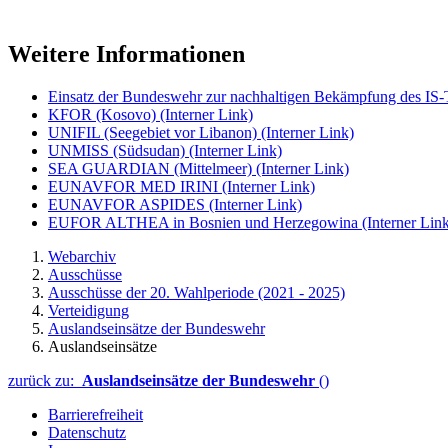
Weitere Informationen
Einsatz der Bundeswehr zur nachhaltigen Bekämpfung des IS-T
KFOR (Kosovo)
(Interner Link)
UNIFIL (Seegebiet vor Libanon)
(Interner Link)
UNMISS (Südsudan)
(Interner Link)
SEA GUARDIAN (Mittelmeer)
(Interner Link)
EUNAVFOR MED IRINI
(Interner Link)
EUNAVFOR ASPIDES
(Interner Link)
EUFOR ALTHEA in Bosnien und Herzegowina
(Interner Lin
Webarchiv
Ausschüsse
Ausschüsse der 20. Wahlperiode (2021 - 2025)
Verteidigung
Auslandseinsätze der Bundeswehr
Auslandseinsätze
zurück zu:
Auslandseinsätze der Bundeswehr
()
Barrierefreiheit
Datenschutz