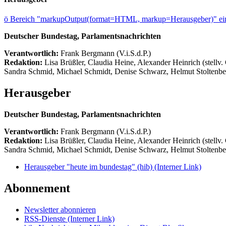
ö
Bereich "markupOutput(format=HTML, markup=Herausgeber)" ein
Deutscher Bundestag, Parlamentsnachrichten
Verantwortlich:
Frank Bergmann (V.i.S.d.P.)
Redaktion:
Lisa Brüßler, Claudia Heine, Alexander Heinrich (stellv.
Sandra Schmid, Michael Schmidt, Denise Schwarz, Helmut Stoltenbe
Herausgeber
Deutscher Bundestag, Parlamentsnachrichten
Verantwortlich:
Frank Bergmann (V.i.S.d.P.)
Redaktion:
Lisa Brüßler, Claudia Heine, Alexander Heinrich (stellv.
Sandra Schmid, Michael Schmidt, Denise Schwarz, Helmut Stoltenbe
Herausgeber "heute im bundestag" (hib)
(Interner Link)
Abonnement
Newsletter abonnieren
RSS-Dienste
(Interner Link)