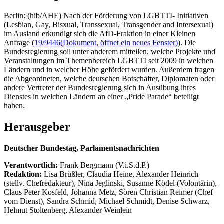
Berlin: (hib/AHE) Nach der Förderung von LGBTTI- Initiativen
(Lesbian, Gay, Bisxual, Transsexual, Transgender and Intersexual)
im Ausland erkundigt sich die AfD-Fraktion in einer Kleinen
Anfrage (
19/9446
(Dokument, öffnet ein neues Fenster)
). Die
Bundesregierung soll unter anderem mitteilen, welche Projekte und
Veranstaltungen im Themenbereich LGBTTI seit 2009 in welchen
Ländern und in welcher Höhe gefördert wurden. Außerdem fragen
die Abgeordneten, welche deutschen Botschafter, Diplomaten oder
andere Vertreter der Bundesregierung sich in Ausübung ihres
Dienstes in welchen Ländern an einer „Pride Parade“ beteiligt
haben.
Herausgeber
Deutscher Bundestag, Parlamentsnachrichten
Verantwortlich:
Frank Bergmann (V.i.S.d.P.)
Redaktion:
Lisa Brüßler, Claudia Heine, Alexander Heinrich
(stellv. Chefredakteur), Nina Jeglinski,
Susanne Ködel (Volontärin),
Claus Peter Kosfeld, Johanna Metz, Sören Christian Reimer (Chef
vom Dienst), Sandra Schmid, Michael Schmidt, Denise Schwarz,
Helmut Stoltenberg, Alexander Weinlein