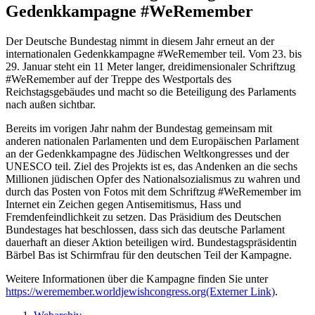
Gedenkkampagne #WeRemember
Der Deutsche Bundestag nimmt in diesem Jahr erneut an der
internationalen Gedenkkampagne #WeRemember teil. Vom 23. bis
29. Januar steht ein 11 Meter langer, dreidimensionaler Schriftzug
#WeRemember auf der Treppe des Westportals des
Reichstagsgebäudes und macht so die Beteiligung des Parlaments
nach außen sichtbar.
Bereits im vorigen Jahr nahm der Bundestag gemeinsam mit
anderen nationalen Parlamenten und dem Europäischen Parlament
an der Gedenkkampagne des Jüdischen Weltkongresses und der
UNESCO teil. Ziel des Projekts ist es, das Andenken an die sechs
Millionen jüdischen Opfer des Nationalsozialismus zu wahren und
durch das Posten von Fotos mit dem Schriftzug #WeRemember im
Internet ein Zeichen gegen Antisemitismus, Hass und
Fremdenfeindlichkeit zu setzen. Das Präsidium des Deutschen
Bundestages hat beschlossen, dass sich das deutsche Parlament
dauerhaft an dieser Aktion beteiligen wird. Bundestagspräsidentin
Bärbel Bas ist Schirmfrau für den deutschen Teil der Kampagne.
Weitere Informationen über die Kampagne finden Sie unter
https://weremember.worldjewishcongress.org
(Externer Link)
.