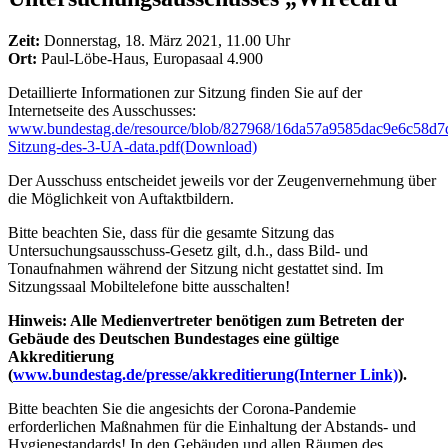
Zeit:
Donnerstag, 18. März 2021, 11.00 Uhr
Ort:
Paul-Löbe-Haus, Europasaal 4.900
Detaillierte Informationen zur Sitzung finden Sie auf der
Internetseite des Ausschusses:
www.bundestag.de/resource/blob/827968/16da57a9585dac9e6c58d7
Sitzung-des-3-UA-data.pdf
(Download)
Der Ausschuss entscheidet jeweils vor der Zeugenvernehmung über
die Möglichkeit von Auftaktbildern.
Bitte beachten Sie, dass für die gesamte Sitzung das
Untersuchungsausschuss-Gesetz gilt, d.h., dass Bild- und
Tonaufnahmen während der Sitzung nicht gestattet sind. Im
Sitzungssaal Mobiltelefone bitte ausschalten!
Hinweis: Alle Medienvertreter benötigen zum Betreten der
Gebäude des Deutschen Bundestages eine gültige
Akkreditierung
(
www.bundestag.de/presse/akkreditierung
(Interner Link)
).
Bitte beachten Sie die angesichts der Corona-Pandemie
erforderlichen Maßnahmen für die Einhaltung der Abstands- und
Hygienestandards! In den Gebäuden und allen Räumen des