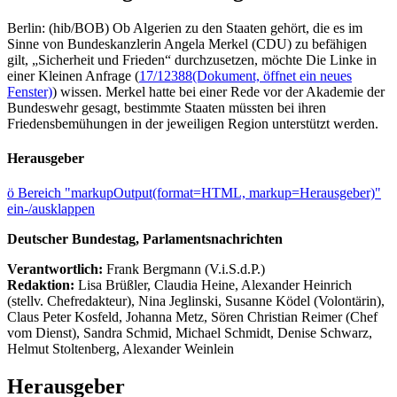
Berlin: (hib/BOB) Ob Algerien zu den Staaten gehört, die es im
Sinne von Bundeskanzlerin Angela Merkel (CDU) zu befähigen
gilt, „Sicherheit und Frieden“ durchzusetzen, möchte Die Linke in
einer Kleinen Anfrage (
17/12388
(Dokument, öffnet ein neues
Fenster)
) wissen. Merkel hatte bei einer Rede vor der Akademie der
Bundeswehr gesagt, bestimmte Staaten müssten bei ihren
Friedensbemühungen in der jeweiligen Region unterstützt werden.
Herausgeber
ö
Bereich "markupOutput(format=HTML, markup=Herausgeber)"
ein-/ausklappen
Deutscher Bundestag, Parlamentsnachrichten
Verantwortlich:
Frank Bergmann (V.i.S.d.P.)
Redaktion:
Lisa Brüßler, Claudia Heine, Alexander Heinrich
(stellv. Chefredakteur), Nina Jeglinski,
Susanne Ködel (Volontärin),
Claus Peter Kosfeld, Johanna Metz, Sören Christian Reimer (Chef
vom Dienst), Sandra Schmid, Michael Schmidt, Denise Schwarz,
Helmut Stoltenberg, Alexander Weinlein
Herausgeber