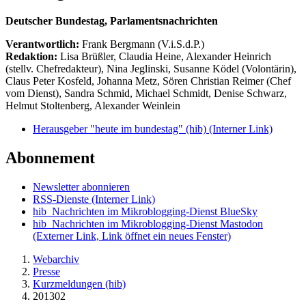
Deutscher Bundestag, Parlamentsnachrichten
Verantwortlich:
Frank Bergmann (V.i.S.d.P.)
Redaktion:
Lisa Brüßler, Claudia Heine, Alexander Heinrich
(stellv. Chefredakteur), Nina Jeglinski,
Susanne Ködel (Volontärin),
Claus Peter Kosfeld, Johanna Metz, Sören Christian Reimer (Chef
vom Dienst), Sandra Schmid, Michael Schmidt, Denise Schwarz,
Helmut Stoltenberg, Alexander Weinlein
Herausgeber "heute im bundestag" (hib)
(Interner Link)
Abonnement
Newsletter abonnieren
RSS-Dienste
(Interner Link)
hib_Nachrichten im Mikroblogging-Dienst BlueSky
hib_Nachrichten im Mikroblogging-Dienst Mastodon
(Externer Link, Link öffnet ein neues Fenster)
Webarchiv
Presse
Kurzmeldungen (hib)
201302