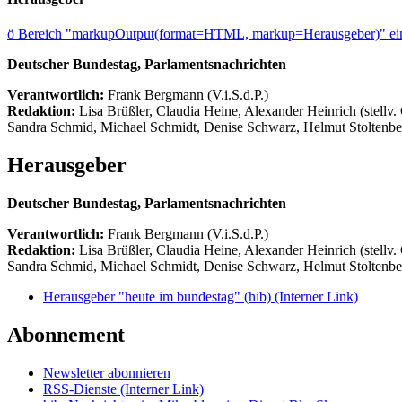
ö
Bereich "markupOutput(format=HTML, markup=Herausgeber)" ein
Deutscher Bundestag, Parlamentsnachrichten
Verantwortlich:
Frank Bergmann (V.i.S.d.P.)
Redaktion:
Lisa Brüßler, Claudia Heine, Alexander Heinrich (stellv.
Sandra Schmid, Michael Schmidt, Denise Schwarz, Helmut Stoltenbe
Herausgeber
Deutscher Bundestag, Parlamentsnachrichten
Verantwortlich:
Frank Bergmann (V.i.S.d.P.)
Redaktion:
Lisa Brüßler, Claudia Heine, Alexander Heinrich (stellv.
Sandra Schmid, Michael Schmidt, Denise Schwarz, Helmut Stoltenbe
Herausgeber "heute im bundestag" (hib)
(Interner Link)
Abonnement
Newsletter abonnieren
RSS-Dienste
(Interner Link)