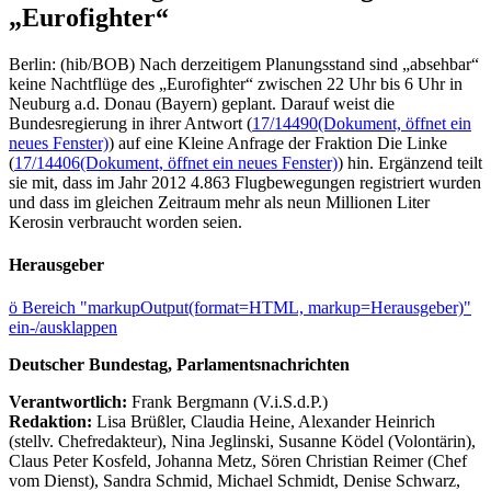
„Eurofighter“
Berlin: (hib/BOB) Nach derzeitigem Planungsstand sind „absehbar“
keine Nachtflüge des „Eurofighter“ zwischen 22 Uhr bis 6 Uhr in
Neuburg a.d. Donau (Bayern) geplant. Darauf weist die
Bundesregierung in ihrer Antwort (
17/14490
(Dokument, öffnet ein
neues Fenster)
) auf eine Kleine Anfrage der Fraktion Die Linke
(
17/14406
(Dokument, öffnet ein neues Fenster)
) hin. Ergänzend teilt
sie mit, dass im Jahr 2012 4.863 Flugbewegungen registriert wurden
und dass im gleichen Zeitraum mehr als neun Millionen Liter
Kerosin verbraucht worden seien.
Herausgeber
ö
Bereich "markupOutput(format=HTML, markup=Herausgeber)"
ein-/ausklappen
Deutscher Bundestag, Parlamentsnachrichten
Verantwortlich:
Frank Bergmann (V.i.S.d.P.)
Redaktion:
Lisa Brüßler, Claudia Heine, Alexander Heinrich
(stellv. Chefredakteur), Nina Jeglinski,
Susanne Ködel (Volontärin),
Claus Peter Kosfeld, Johanna Metz, Sören Christian Reimer (Chef
vom Dienst), Sandra Schmid, Michael Schmidt, Denise Schwarz,