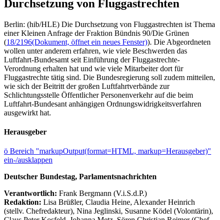
Durchsetzung von Fluggastrechten
Berlin: (hib/HLE) Die Durchsetzung von Fluggastrechten ist Thema
einer Kleinen Anfrage der Fraktion Bündnis 90/Die Grünen
(
18/2196
(Dokument, öffnet ein neues Fenster)
). Die Abgeordneten
wollen unter anderem erfahren, wie viele Beschwerden das
Luftfahrt-Bundesamt seit Einführung der Fluggastrechte-
Verordnung erhalten hat und wie viele Mitarbeiter dort für
Fluggastrechte tätig sind. Die Bundesregierung soll zudem mitteilen,
wie sich der Beitritt der großen Luftfahrtverbände zur
Schlichtungsstelle Öffentlicher Personenverkehr auf die beim
Luftfahrt-Bundesant anhängigen Ordnungswidrigkeitsverfahren
ausgewirkt hat.
Herausgeber
ö
Bereich "markupOutput(format=HTML, markup=Herausgeber)"
ein-/ausklappen
Deutscher Bundestag, Parlamentsnachrichten
Verantwortlich:
Frank Bergmann (V.i.S.d.P.)
Redaktion:
Lisa Brüßler, Claudia Heine, Alexander Heinrich
(stellv. Chefredakteur), Nina Jeglinski,
Susanne Ködel (Volontärin),
Claus Peter Kosfeld, Johanna Metz, Sören Christian Reimer (Chef