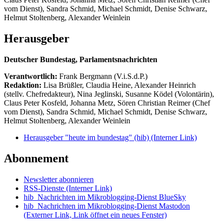
vom Dienst), Sandra Schmid, Michael Schmidt, Denise Schwarz,
Helmut Stoltenberg, Alexander Weinlein
Herausgeber
Deutscher Bundestag, Parlamentsnachrichten
Verantwortlich:
Frank Bergmann (V.i.S.d.P.)
Redaktion:
Lisa Brüßler, Claudia Heine, Alexander Heinrich
(stellv. Chefredakteur), Nina Jeglinski,
Susanne Ködel (Volontärin),
Claus Peter Kosfeld, Johanna Metz, Sören Christian Reimer (Chef
vom Dienst), Sandra Schmid, Michael Schmidt, Denise Schwarz,
Helmut Stoltenberg, Alexander Weinlein
Herausgeber "heute im bundestag" (hib)
(Interner Link)
Abonnement
Newsletter abonnieren
RSS-Dienste
(Interner Link)
hib_Nachrichten im Mikroblogging-Dienst BlueSky
hib_Nachrichten im Mikroblogging-Dienst Mastodon
(Externer Link, Link öffnet ein neues Fenster)