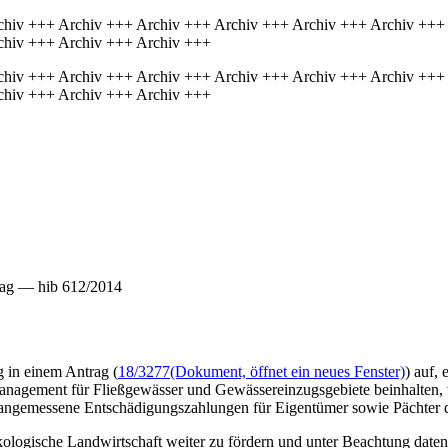
chiv +++ Archiv +++ Archiv +++ Archiv +++ Archiv +++ Archiv +++
chiv +++ Archiv +++ Archiv +++
chiv +++ Archiv +++ Archiv +++ Archiv +++ Archiv +++ Archiv +++
chiv +++ Archiv +++ Archiv +++
rag — hib 612/2014
g in einem Antrag (
18/3277
(Dokument, öffnet ein neues Fenster)
) auf,
anagement für Fließgewässer und Gewässereinzugsgebiete beinhalten,
angemessene Entschädigungszahlungen für Eigentümer sowie Pächter de
kologische Landwirtschaft weiter zu fördern und unter Beachtung date