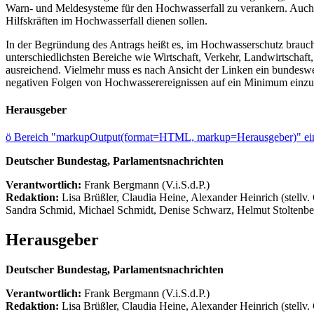
Warn- und Meldesysteme für den Hochwasserfall zu verankern. Auch so
Hilfskräften im Hochwasserfall dienen sollen.
In der Begründung des Antrags heißt es, im Hochwasserschutz brauche
unterschiedlichsten Bereiche wie Wirtschaft, Verkehr, Landwirtsch
ausreichend. Vielmehr muss es nach Ansicht der Linken ein bundeswe
negativen Folgen von Hochwasserereignissen auf ein Minimum einzu
Herausgeber
ö
Bereich "markupOutput(format=HTML, markup=Herausgeber)" ein
Deutscher Bundestag, Parlamentsnachrichten
Verantwortlich:
Frank Bergmann (V.i.S.d.P.)
Redaktion:
Lisa Brüßler, Claudia Heine, Alexander Heinrich (stellv.
Sandra Schmid, Michael Schmidt, Denise Schwarz, Helmut Stoltenbe
Herausgeber
Deutscher Bundestag, Parlamentsnachrichten
Verantwortlich:
Frank Bergmann (V.i.S.d.P.)
Redaktion:
Lisa Brüßler, Claudia Heine, Alexander Heinrich (stellv.