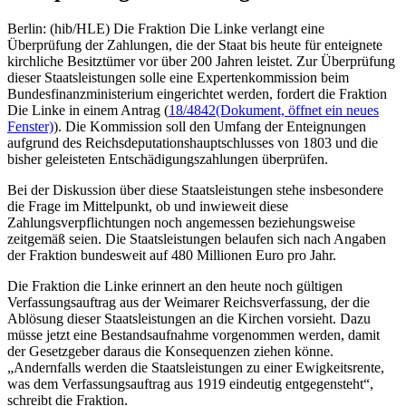
Berlin: (hib/HLE) Die Fraktion Die Linke verlangt eine
Überprüfung der Zahlungen, die der Staat bis heute für enteignete
kirchliche Besitztümer vor über 200 Jahren leistet. Zur Überprüfung
dieser Staatsleistungen solle eine Expertenkommission beim
Bundesfinanzministerium eingerichtet werden, fordert die Fraktion
Die Linke in einem Antrag (
18/4842
(Dokument, öffnet ein neues
Fenster)
). Die Kommission soll den Umfang der Enteignungen
aufgrund des Reichsdeputationshauptschlusses von 1803 und die
bisher geleisteten Entschädigungszahlungen überprüfen.
Bei der Diskussion über diese Staatsleistungen stehe insbesondere
die Frage im Mittelpunkt, ob und inwieweit diese
Zahlungsverpflichtungen noch angemessen beziehungsweise
zeitgemäß seien. Die Staatsleistungen belaufen sich nach Angaben
der Fraktion bundesweit auf 480 Millionen Euro pro Jahr.
Die Fraktion die Linke erinnert an den heute noch gültigen
Verfassungsauftrag aus der Weimarer Reichsverfassung, der die
Ablösung dieser Staatsleistungen an die Kirchen vorsieht. Dazu
müsse jetzt eine Bestandsaufnahme vorgenommen werden, damit
der Gesetzgeber daraus die Konsequenzen ziehen könne.
„Andernfalls werden die Staatsleistungen zu einer Ewigkeitsrente,
was dem Verfassungsauftrag aus 1919 eindeutig entgegensteht“,
schreibt die Fraktion.