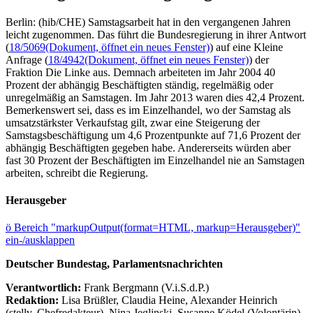
Berlin: (hib/CHE) Samstagsarbeit hat in den vergangenen Jahren
leicht zugenommen. Das führt die Bundesregierung in ihrer Antwort
(
18/5069
(Dokument, öffnet ein neues Fenster)
) auf eine Kleine
Anfrage (
18/4942
(Dokument, öffnet ein neues Fenster)
) der
Fraktion Die Linke aus. Demnach arbeiteten im Jahr 2004 40
Prozent der abhängig Beschäftigten ständig, regelmäßig oder
unregelmäßig an Samstagen. Im Jahr 2013 waren dies 42,4 Prozent.
Bemerkenswert sei, dass es im Einzelhandel, wo der Samstag als
umsatzstärkster Verkaufstag gilt, zwar eine Steigerung der
Samstagsbeschäftigung um 4,6 Prozentpunkte auf 71,6 Prozent der
abhängig Beschäftigten gegeben habe. Andererseits würden aber
fast 30 Prozent der Beschäftigten im Einzelhandel nie an Samstagen
arbeiten, schreibt die Regierung.
Herausgeber
ö
Bereich "markupOutput(format=HTML, markup=Herausgeber)"
ein-/ausklappen
Deutscher Bundestag, Parlamentsnachrichten
Verantwortlich:
Frank Bergmann (V.i.S.d.P.)
Redaktion:
Lisa Brüßler, Claudia Heine, Alexander Heinrich
(stellv. Chefredakteur), Nina Jeglinski,
Susanne Ködel (Volontärin),