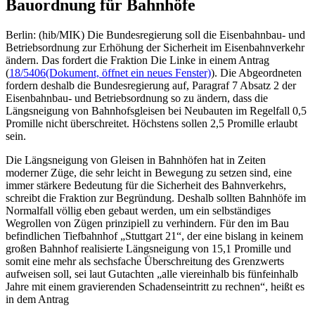
Bauordnung für Bahnhöfe
Berlin: (hib/MIK) Die Bundesregierung soll die Eisenbahnbau- und
Betriebsordnung zur Erhöhung der Sicherheit im Eisenbahnverkehr
ändern. Das fordert die Fraktion Die Linke in einem Antrag
(
18/5406
(Dokument, öffnet ein neues Fenster)
). Die Abgeordneten
fordern deshalb die Bundesregierung auf, Paragraf 7 Absatz 2 der
Eisenbahnbau- und Betriebsordnung so zu ändern, dass die
Längsneigung von Bahnhofsgleisen bei Neubauten im Regelfall 0,5
Promille nicht überschreitet. Höchstens sollen 2,5 Promille erlaubt
sein.
Die Längsneigung von Gleisen in Bahnhöfen hat in Zeiten
moderner Züge, die sehr leicht in Bewegung zu setzen sind, eine
immer stärkere Bedeutung für die Sicherheit des Bahnverkehrs,
schreibt die Fraktion zur Begründung. Deshalb sollten Bahnhöfe im
Normalfall völlig eben gebaut werden, um ein selbständiges
Wegrollen von Zügen prinzipiell zu verhindern. Für den im Bau
befindlichen Tiefbahnhof „Stuttgart 21“, der eine bislang in keinem
großen Bahnhof realisierte Längsneigung von 15,1 Promille und
somit eine mehr als sechsfache Überschreitung des Grenzwerts
aufweisen soll, sei laut Gutachten „alle viereinhalb bis fünfeinhalb
Jahre mit einem gravierenden Schadenseintritt zu rechnen“, heißt es
in dem Antrag