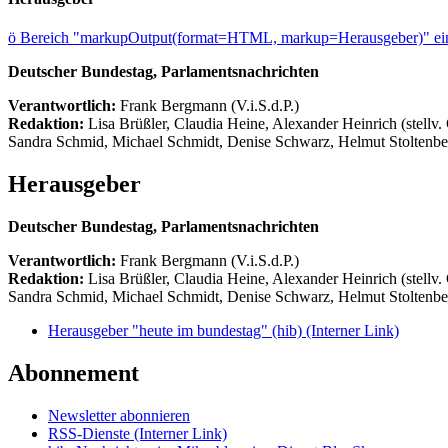
ö
Bereich "markupOutput(format=HTML, markup=Herausgeber)" ein
Deutscher Bundestag, Parlamentsnachrichten
Verantwortlich:
Frank Bergmann (V.i.S.d.P.)
Redaktion:
Lisa Brüßler, Claudia Heine, Alexander Heinrich (stellv.
Sandra Schmid, Michael Schmidt, Denise Schwarz, Helmut Stoltenbe
Herausgeber
Deutscher Bundestag, Parlamentsnachrichten
Verantwortlich:
Frank Bergmann (V.i.S.d.P.)
Redaktion:
Lisa Brüßler, Claudia Heine, Alexander Heinrich (stellv.
Sandra Schmid, Michael Schmidt, Denise Schwarz, Helmut Stoltenbe
Herausgeber "heute im bundestag" (hib)
(Interner Link)
Abonnement
Newsletter abonnieren
RSS-Dienste
(Interner Link)