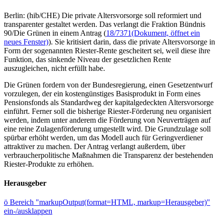
Berlin: (hib/CHE) Die private Altersvorsorge soll reformiert und
transparenter gestaltet werden. Das verlangt die Fraktion Bündnis
90/Die Grünen in einem Antrag (
18/7371
(Dokument, öffnet ein
neues Fenster)
). Sie kritisiert darin, dass die private Altersvorsorge in
Form der sogenannten Riester-Rente gescheitert sei, weil diese ihre
Funktion, das sinkende Niveau der gesetzlichen Rente
auszugleichen, nicht erfüllt habe.
Die Grünen fordern von der Bundesregierung, einen Gesetzentwurf
vorzulegen, der ein kostengünstiges Basisprodukt in Form eines
Pensionsfonds als Standardweg der kapitalgedeckten Altersvorsorge
einführt. Ferner soll die bisherige Riester-Förderung neu organisiert
werden, indem unter anderem die Förderung von Neuverträgen auf
eine reine Zulagenförderung umgestellt wird. Die Grundzulage soll
spürbar erhöht werden, um das Modell auch für Geringverdiener
attraktiver zu machen. Der Antrag verlangt außerdem, über
verbraucherpolitische Maßnahmen die Transparenz der bestehenden
Riester-Produkte zu erhöhen.
Herausgeber
ö
Bereich "markupOutput(format=HTML, markup=Herausgeber)"
ein-/ausklappen