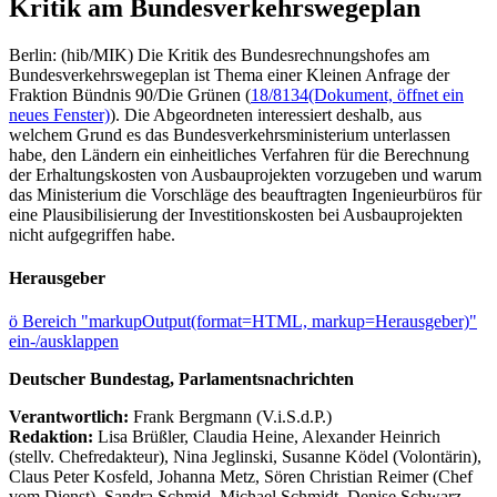
Kritik am Bundesverkehrswegeplan
Berlin: (hib/MIK) Die Kritik des Bundesrechnungshofes am
Bundesverkehrswegeplan ist Thema einer Kleinen Anfrage der
Fraktion Bündnis 90/Die Grünen (
18/8134
(Dokument, öffnet ein
neues Fenster)
). Die Abgeordneten interessiert deshalb, aus
welchem Grund es das Bundesverkehrsministerium unterlassen
habe, den Ländern ein einheitliches Verfahren für die Berechnung
der Erhaltungskosten von Ausbauprojekten vorzugeben und warum
das Ministerium die Vorschläge des beauftragten Ingenieurbüros für
eine Plausibilisierung der Investitionskosten bei Ausbauprojekten
nicht aufgegriffen habe.
Herausgeber
ö
Bereich "markupOutput(format=HTML, markup=Herausgeber)"
ein-/ausklappen
Deutscher Bundestag, Parlamentsnachrichten
Verantwortlich:
Frank Bergmann (V.i.S.d.P.)
Redaktion:
Lisa Brüßler, Claudia Heine, Alexander Heinrich
(stellv. Chefredakteur), Nina Jeglinski,
Susanne Ködel (Volontärin),
Claus Peter Kosfeld, Johanna Metz, Sören Christian Reimer (Chef
vom Dienst), Sandra Schmid, Michael Schmidt, Denise Schwarz,