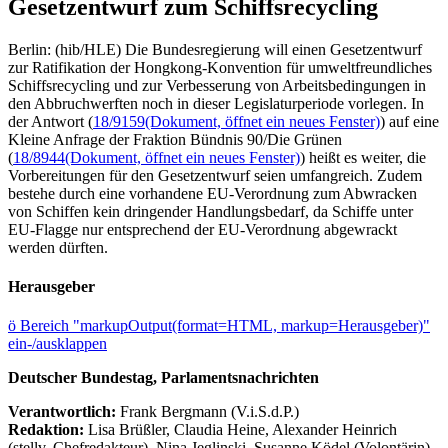
Gesetzentwurf zum Schiffsrecycling
Berlin: (hib/HLE) Die Bundesregierung will einen Gesetzentwurf
zur Ratifikation der Hongkong-Konvention für umweltfreundliches
Schiffsrecycling und zur Verbesserung von Arbeitsbedingungen in
den Abbruchwerften noch in dieser Legislaturperiode vorlegen. In
der Antwort (
18/9159
(Dokument, öffnet ein neues Fenster)
) auf eine
Kleine Anfrage der Fraktion Bündnis 90/Die Grünen
(
18/8944
(Dokument, öffnet ein neues Fenster)
) heißt es weiter, die
Vorbereitungen für den Gesetzentwurf seien umfangreich. Zudem
bestehe durch eine vorhandene EU-Verordnung zum Abwracken
von Schiffen kein dringender Handlungsbedarf, da Schiffe unter
EU-Flagge nur entsprechend der EU-Verordnung abgewrackt
werden dürften.
Herausgeber
ö
Bereich "markupOutput(format=HTML, markup=Herausgeber)"
ein-/ausklappen
Deutscher Bundestag, Parlamentsnachrichten
Verantwortlich:
Frank Bergmann (V.i.S.d.P.)
Redaktion:
Lisa Brüßler, Claudia Heine, Alexander Heinrich
(stellv. Chefredakteur), Nina Jeglinski,
Susanne Ködel (Volontärin),