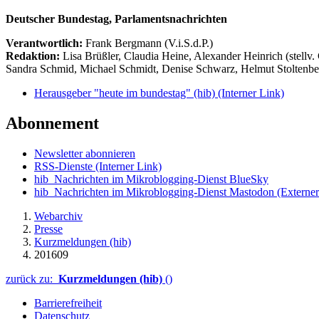
Deutscher Bundestag, Parlamentsnachrichten
Verantwortlich:
Frank Bergmann (V.i.S.d.P.)
Redaktion:
Lisa Brüßler, Claudia Heine, Alexander Heinrich (stellv.
Sandra Schmid, Michael Schmidt, Denise Schwarz, Helmut Stoltenbe
Herausgeber "heute im bundestag" (hib)
(Interner Link)
Abonnement
Newsletter abonnieren
RSS-Dienste
(Interner Link)
hib_Nachrichten im Mikroblogging-Dienst BlueSky
hib_Nachrichten im Mikroblogging-Dienst Mastodon
(Externer
Webarchiv
Presse
Kurzmeldungen (hib)
201609
zurück zu:
Kurzmeldungen (hib)
()
Barrierefreiheit
Datenschutz