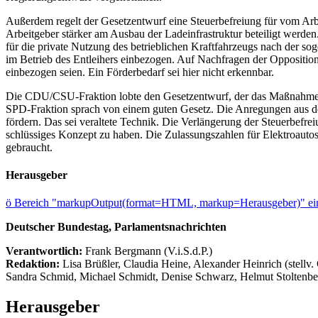
Außerdem regelt der Gesetzentwurf eine Steuerbefreiung für vom Arbe
Arbeitgeber stärker am Ausbau der Ladeinfrastruktur beteiligt werde
für die private Nutzung des betrieblichen Kraftfahrzeugs nach der s
im Betrieb des Entleihers einbezogen. Auf Nachfragen der Oppositions
einbezogen seien. Ein Förderbedarf sei hier nicht erkennbar.
Die CDU/CSU-Fraktion lobte den Gesetzentwurf, der das Maßnahmenp
SPD-Fraktion sprach von einem guten Gesetz. Die Anregungen aus de
fördern. Das sei veraltete Technik. Die Verlängerung der Steuerbefr
schlüssiges Konzept zu haben. Die Zulassungszahlen für Elektroauto
gebraucht.
Herausgeber
ö
Bereich "markupOutput(format=HTML, markup=Herausgeber)" ein
Deutscher Bundestag, Parlamentsnachrichten
Verantwortlich:
Frank Bergmann (V.i.S.d.P.)
Redaktion:
Lisa Brüßler, Claudia Heine, Alexander Heinrich (stellv.
Sandra Schmid, Michael Schmidt, Denise Schwarz, Helmut Stoltenbe
Herausgeber