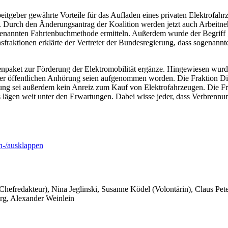
itgeber gewährte Vorteile für das Aufladen eines privaten Elektrofahr
n. Durch den Änderungsantrag der Koalition werden jetzt auch Arbeitne
ogenannten Fahrtenbuchmethode ermitteln. Außerdem wurde der Begriff 
fraktionen erklärte der Vertreter der Bundesregierung, dass sogenannte
aket zur Förderung der Elektromobilität ergänze. Hingewiesen wurde
r öffentlichen Anhörung seien aufgenommen worden. Die Fraktion Die
eiung sei außerdem kein Anreiz zum Kauf von Elektrofahrzeugen. Die F
s lägen weit unter den Erwartungen. Dabei wisse jeder, dass Verbrenn
-/ausklappen
 Chefredakteur), Nina Jeglinski,
Susanne Ködel (Volontärin),
Claus Pet
rg, Alexander Weinlein