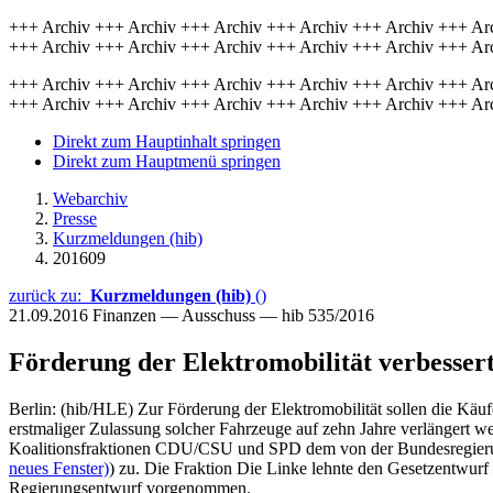
+++ Archiv +++ Archiv +++ Archiv +++ Archiv +++ Archiv +++ Ar
+++ Archiv +++ Archiv +++ Archiv +++ Archiv +++ Archiv +++ Ar
+++ Archiv +++ Archiv +++ Archiv +++ Archiv +++ Archiv +++ Ar
+++ Archiv +++ Archiv +++ Archiv +++ Archiv +++ Archiv +++ Ar
Direkt zum Hauptinhalt springen
Direkt zum Hauptmenü springen
Webarchiv
Presse
Kurzmeldungen (hib)
201609
zurück zu:
Kurzmeldungen (hib)
()
21.09.2016
Finanzen — Ausschuss — hib 535/2016
Förderung der Elektromobilität verbesser
Berlin: (hib/HLE) Zur Förderung der Elektromobilität sollen die Käufe
erstmaliger Zulassung solcher Fahrzeuge auf zehn Jahre verlängert 
Koalitionsfraktionen CDU/CSU und SPD dem von der Bundesregierung 
neues Fenster)
) zu. Die Fraktion Die Linke lehnte den Gesetzentwurf
Regierungsentwurf vorgenommen.