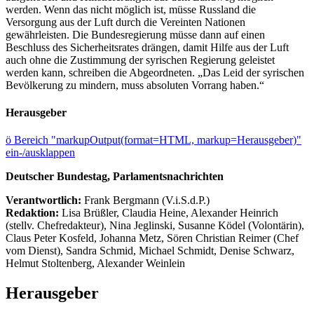
werden. Wenn das nicht möglich ist, müsse Russland die
Versorgung aus der Luft durch die Vereinten Nationen
gewährleisten. Die Bundesregierung müsse dann auf einen
Beschluss des Sicherheitsrates drängen, damit Hilfe aus der Luft
auch ohne die Zustimmung der syrischen Regierung geleistet
werden kann, schreiben die Abgeordneten. „Das Leid der syrischen
Bevölkerung zu mindern, muss absoluten Vorrang haben.“
Herausgeber
ö
Bereich "markupOutput(format=HTML, markup=Herausgeber)"
ein-/ausklappen
Deutscher Bundestag, Parlamentsnachrichten
Verantwortlich:
Frank Bergmann (V.i.S.d.P.)
Redaktion:
Lisa Brüßler, Claudia Heine, Alexander Heinrich
(stellv. Chefredakteur), Nina Jeglinski,
Susanne Ködel (Volontärin),
Claus Peter Kosfeld, Johanna Metz, Sören Christian Reimer (Chef
vom Dienst), Sandra Schmid, Michael Schmidt, Denise Schwarz,
Helmut Stoltenberg, Alexander Weinlein
Herausgeber