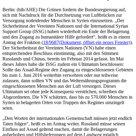
Berlin: (hib/AHE) Die Grünen fordern die Bundesregierung auf,
sich mit Nachdruck für die Durchsetzung von Luftbrücken zur
Versorgung notleidender Menschen in Syrien einzusetzen. „Der
Sicherheitsrat der Vereinten Nationen und die International Syrian
Support Group (ISSG) haben wiederholt ein Ende der Belagerung
und den Zugang zu humanitärer Hilfe gefordert“, heißt es in einem
Antrag der Fraktion (
18/9687
(Dokument, öffnet ein neues Fenster)
).
Der Sicherheitsrat der Vereinten Nationen (VN) habe einen
entsprechenden Beschluss einstimmig, also mit den Stimmen
Russlands und Chinas, bereits im Februar 2014 gefasst. Im Mai
dieses Jahres habe die ISSG zudem ein Ultimatum beschlossen:
Sollte das Assad-Regime den Zugang zu eingeschlossenen Gebieten
bis zum 1. Juni 2016 weiterhin verwehren oder nur teilweise
zulassen, dann sollten VN und das Welternährungsprogramm die
eingeschlossenen Menschen aus der Luft versorgen. Dieses
Ultimatum sei ohne jede Konsequenz verstrichen, schreiben die
Abgeordneten. Die VN schätzten, dass bis zu 570.000 Menschen in
Syrien in belagerten Orten von Truppen des Regimes umzingelt
seien.
„Den Worten der internationalen Gemeinschaft müssen jetzt endlich
Taten folgen“, heißt es im Antrag weiter. Russland müsse seinen
Einfluss auf Assad geltend machen, damit die Belagerungen
aufgehoben und Hilfslieferungen auf dem Landweg möglich