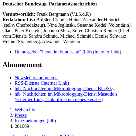
Deutscher Bundestag, Parlamentsnachrichten
Verantwortlich:
Frank Bergmann (V.i.S.d.P.)
Redaktion:
Lisa Brüßler, Claudia Heine, Alexander Heinrich
(stellv. Chefredakteur), Nina Jeglinski,
Susanne Ködel (Volontärin),
Claus Peter Kosfeld, Johanna Metz, Sören Christian Reimer (Chef
vom Dienst), Sandra Schmid, Michael Schmidt, Denise Schwarz,
Helmut Stoltenberg, Alexander Weinlein
Herausgeber "heute im bundestag" (hib)
(Interner Link)
Abonnement
Newsletter abonnieren
RSS-Dienste
(Interner Link)
hib_Nachrichten im Mikroblogging-Dienst BlueSky
hib_Nachrichten im Mikroblogging-Dienst Mastodon
(Externer Link, Link öffnet ein neues Fenster)
Webarchiv
Presse
Kurzmeldungen (hib)
201609