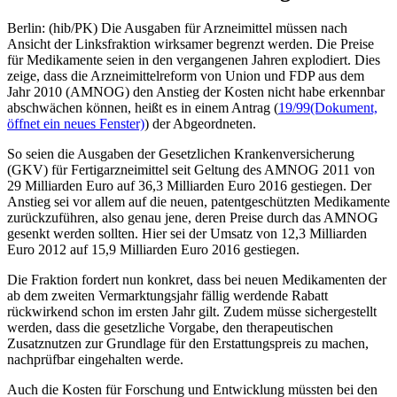
Berlin: (hib/PK) Die Ausgaben für Arzneimittel müssen nach
Ansicht der Linksfraktion wirksamer begrenzt werden. Die Preise
für Medikamente seien in den vergangenen Jahren explodiert. Dies
zeige, dass die Arzneimittelreform von Union und FDP aus dem
Jahr 2010 (AMNOG) den Anstieg der Kosten nicht habe erkennbar
abschwächen können, heißt es in einem Antrag (
19/99
(Dokument,
öffnet ein neues Fenster)
) der Abgeordneten.
So seien die Ausgaben der Gesetzlichen Krankenversicherung
(GKV) für Fertigarzneimittel seit Geltung des AMNOG 2011 von
29 Milliarden Euro auf 36,3 Milliarden Euro 2016 gestiegen. Der
Anstieg sei vor allem auf die neuen, patentgeschützten Medikamente
zurückzuführen, also genau jene, deren Preise durch das AMNOG
gesenkt werden sollten. Hier sei der Umsatz von 12,3 Milliarden
Euro 2012 auf 15,9 Milliarden Euro 2016 gestiegen.
Die Fraktion fordert nun konkret, dass bei neuen Medikamenten der
ab dem zweiten Vermarktungsjahr fällig werdende Rabatt
rückwirkend schon im ersten Jahr gilt. Zudem müsse sichergestellt
werden, dass die gesetzliche Vorgabe, den therapeutischen
Zusatznutzen zur Grundlage für den Erstattungspreis zu machen,
nachprüfbar eingehalten werde.
Auch die Kosten für Forschung und Entwicklung müssten bei den