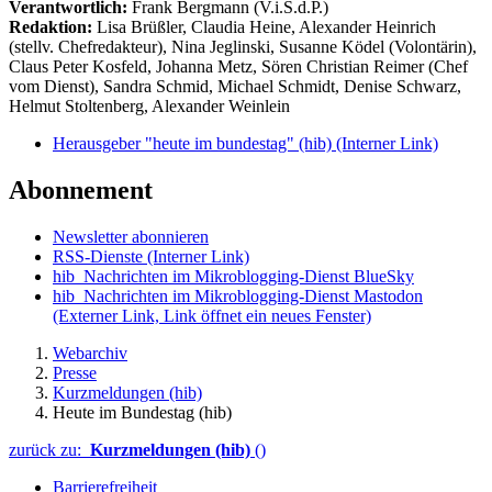
Verantwortlich:
Frank Bergmann (V.i.S.d.P.)
Redaktion:
Lisa Brüßler, Claudia Heine, Alexander Heinrich
(stellv. Chefredakteur), Nina Jeglinski,
Susanne Ködel (Volontärin),
Claus Peter Kosfeld, Johanna Metz, Sören Christian Reimer (Chef
vom Dienst), Sandra Schmid, Michael Schmidt, Denise Schwarz,
Helmut Stoltenberg, Alexander Weinlein
Herausgeber "heute im bundestag" (hib)
(Interner Link)
Abonnement
Newsletter abonnieren
RSS-Dienste
(Interner Link)
hib_Nachrichten im Mikroblogging-Dienst BlueSky
hib_Nachrichten im Mikroblogging-Dienst Mastodon
(Externer Link, Link öffnet ein neues Fenster)
Webarchiv
Presse
Kurzmeldungen (hib)
Heute im Bundestag (hib)
zurück zu:
Kurzmeldungen (hib)
()
Barrierefreiheit