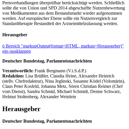
Preisverhandlungen überprüfbar berücksichtigt werden. Schließlich
sollte die von Union und SPD 2014 abgeschaffte Nutzenbewertung
von Medikamenten aus dem Bestandsmarkt wieder aufgenommen
werden. Auf europäischer Ebene sollte ein Nutzenvergleich zur
Standardtherapie Bestandteil der Arzneimittelzulassung werden.
Herausgeber
ö
Bereich "markupOutput(format=HTML, markup=Herausgeber)"
ein-/ausklappen
Deutscher Bundestag, Parlamentsnachrichten
Verantwortlich:
Frank Bergmann (V.i.S.d.P.)
Redaktion:
Lisa Brüßler, Claudia Heine, Alexander Heinrich
(stellv. Chefredakteur), Nina Jeglinski,
Susanne Ködel (Volontärin),
Claus Peter Kosfeld, Johanna Metz, Sören Christian Reimer (Chef
vom Dienst), Sandra Schmid, Michael Schmidt, Denise Schwarz,
Helmut Stoltenberg, Alexander Weinlein
Herausgeber
Deutscher Bundestag, Parlamentsnachrichten