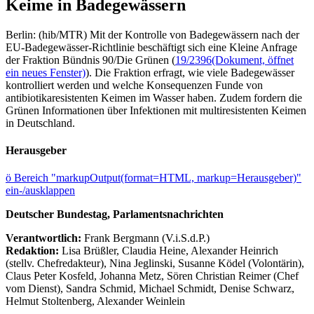
Keime in Badegewässern
Berlin: (hib/MTR) Mit der Kontrolle von Badegewässern nach der
EU-Badegewässer-Richtlinie beschäftigt sich eine Kleine Anfrage
der Fraktion Bündnis 90/Die Grünen (
19/2396
(Dokument, öffnet
ein neues Fenster)
). Die Fraktion erfragt, wie viele Badegewässer
kontrolliert werden und welche Konsequenzen Funde von
antibiotikaresistenten Keimen im Wasser haben. Zudem fordern die
Grünen Informationen über Infektionen mit multiresistenten Keimen
in Deutschland.
Herausgeber
ö
Bereich "markupOutput(format=HTML, markup=Herausgeber)"
ein-/ausklappen
Deutscher Bundestag, Parlamentsnachrichten
Verantwortlich:
Frank Bergmann (V.i.S.d.P.)
Redaktion:
Lisa Brüßler, Claudia Heine, Alexander Heinrich
(stellv. Chefredakteur), Nina Jeglinski,
Susanne Ködel (Volontärin),
Claus Peter Kosfeld, Johanna Metz, Sören Christian Reimer (Chef
vom Dienst), Sandra Schmid, Michael Schmidt, Denise Schwarz,
Helmut Stoltenberg, Alexander Weinlein