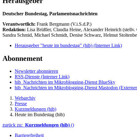
Herausgeber
Deutscher Bundestag, Parlamentsnachrichten
Verantwortlich:
Frank Bergmann (V.i.S.d.P.)
Redaktion:
Lisa Brüßler, Claudia Heine, Alexander Heinrich (stellv.
Sandra Schmid, Michael Schmidt, Denise Schwarz, Helmut Stoltenbe
Herausgeber "heute im bundestag" (hib)
(Interner Link)
Abonnement
Newsletter abonnieren
RSS-Dienste
(Interner Link)
hib_Nachrichten im Mikroblogging-Dienst BlueSky
hib_Nachrichten im Mikroblogging-Dienst Mastodon
(Externer
Webarchiv
Presse
Kurzmeldungen (hib)
Heute im Bundestag (hib)
zurück zu:
Kurzmeldungen (hib)
()
Barrierefreiheit