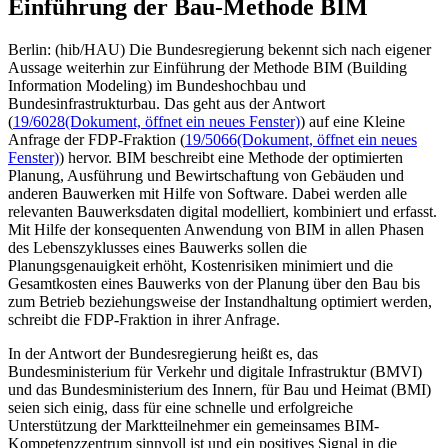
Einführung der Bau-Methode BIM
Berlin: (hib/HAU) Die Bundesregierung bekennt sich nach eigener
Aussage weiterhin zur Einführung der Methode BIM (Building
Information Modeling) im Bundeshochbau und
Bundesinfrastrukturbau. Das geht aus der Antwort
(
19/6028
(Dokument, öffnet ein neues Fenster)
) auf eine Kleine
Anfrage der FDP-Fraktion (
19/5066
(Dokument, öffnet ein neues
Fenster)
) hervor. BIM beschreibt eine Methode der optimierten
Planung, Ausführung und Bewirtschaftung von Gebäuden und
anderen Bauwerken mit Hilfe von Software. Dabei werden alle
relevanten Bauwerksdaten digital modelliert, kombiniert und erfasst.
Mit Hilfe der konsequenten Anwendung von BIM in allen Phasen
des Lebenszyklusses eines Bauwerks sollen die
Planungsgenauigkeit erhöht, Kostenrisiken minimiert und die
Gesamtkosten eines Bauwerks von der Planung über den Bau bis
zum Betrieb beziehungsweise der Instandhaltung optimiert werden,
schreibt die FDP-Fraktion in ihrer Anfrage.
In der Antwort der Bundesregierung heißt es, das
Bundesministerium für Verkehr und digitale Infrastruktur (BMVI)
und das Bundesministerium des Innern, für Bau und Heimat (BMI)
seien sich einig, dass für eine schnelle und erfolgreiche
Unterstützung der Marktteilnehmer ein gemeinsames BIM-
Kompetenzzentrum sinnvoll ist und ein positives Signal in die