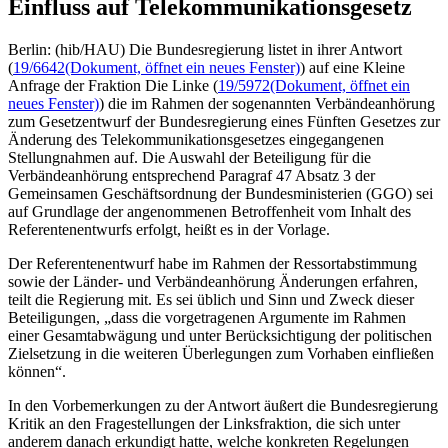
Einfluss auf Telekommunikationsgesetz
Berlin: (hib/HAU) Die Bundesregierung listet in ihrer Antwort
(
19/6642
(Dokument, öffnet ein neues Fenster)
) auf eine Kleine
Anfrage der Fraktion Die Linke (
19/5972
(Dokument, öffnet ein
neues Fenster)
) die im Rahmen der sogenannten Verbändeanhörung
zum Gesetzentwurf der Bundesregierung eines Fünften Gesetzes zur
Änderung des Telekommunikationsgesetzes eingegangenen
Stellungnahmen auf. Die Auswahl der Beteiligung für die
Verbändeanhörung entsprechend Paragraf 47 Absatz 3 der
Gemeinsamen Geschäftsordnung der Bundesministerien (GGO) sei
auf Grundlage der angenommenen Betroffenheit vom Inhalt des
Referentenentwurfs erfolgt, heißt es in der Vorlage.
Der Referentenentwurf habe im Rahmen der Ressortabstimmung
sowie der Länder- und Verbändeanhörung Änderungen erfahren,
teilt die Regierung mit. Es sei üblich und Sinn und Zweck dieser
Beteiligungen, „dass die vorgetragenen Argumente im Rahmen
einer Gesamtabwägung und unter Berücksichtigung der politischen
Zielsetzung in die weiteren Überlegungen zum Vorhaben einfließen
können“.
In den Vorbemerkungen zu der Antwort äußert die Bundesregierung
Kritik an den Fragestellungen der Linksfraktion, die sich unter
anderem danach erkundigt hatte, welche konkreten Regelungen