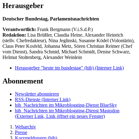
Herausgeber
Deutscher Bundestag, Parlamentsnachrichten
Verantwortlich:
Frank Bergmann (V.i.S.d.P.)
Redaktion:
Lisa Brüßler, Claudia Heine, Alexander Heinrich
(stellv. Chefredakteur), Nina Jeglinski,
Susanne Ködel (Volontärin),
Claus Peter Kosfeld, Johanna Metz, Sören Christian Reimer (Chef
vom Dienst), Sandra Schmid, Michael Schmidt, Denise Schwarz,
Helmut Stoltenberg, Alexander Weinlein
Herausgeber "heute im bundestag" (hib)
(Interner Link)
Abonnement
Newsletter abonnieren
RSS-Dienste
(Interner Link)
hib_Nachrichten im Mikroblogging-Dienst BlueSky
hib_Nachrichten im Mikroblogging-Dienst Mastodon
(Externer Link, Link öffnet ein neues Fenster)
Webarchiv
Presse
Kurzmeldungen (hib)