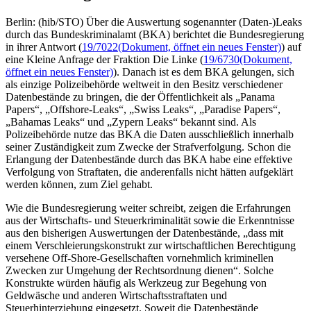
Berlin: (hib/STO) Über die Auswertung sogenannter (Daten-)Leaks
durch das Bundeskriminalamt (BKA) berichtet die Bundesregierung
in ihrer Antwort (
19/7022
(Dokument, öffnet ein neues Fenster)
) auf
eine Kleine Anfrage der Fraktion Die Linke (
19/6730
(Dokument,
öffnet ein neues Fenster)
). Danach ist es dem BKA gelungen, sich
als einzige Polizeibehörde weltweit in den Besitz verschiedener
Datenbestände zu bringen, die der Öffentlichkeit als „Panama
Papers“, „Offshore-Leaks“, „Swiss Leaks“, „Paradise Papers“,
„Bahamas Leaks“ und „Zypern Leaks“ bekannt sind. Als
Polizeibehörde nutze das BKA die Daten ausschließlich innerhalb
seiner Zuständigkeit zum Zwecke der Strafverfolgung. Schon die
Erlangung der Datenbestände durch das BKA habe eine effektive
Verfolgung von Straftaten, die anderenfalls nicht hätten aufgeklärt
werden können, zum Ziel gehabt.
Wie die Bundesregierung weiter schreibt, zeigen die Erfahrungen
aus der Wirtschafts- und Steuerkriminalität sowie die Erkenntnisse
aus den bisherigen Auswertungen der Datenbestände, „dass mit
einem Verschleierungskonstrukt zur wirtschaftlichen Berechtigung
versehene Off-Shore-Gesellschaften vornehmlich kriminellen
Zwecken zur Umgehung der Rechtsordnung dienen“. Solche
Konstrukte würden häufig als Werkzeug zur Begehung von
Geldwäsche und anderen Wirtschaftsstraftaten und
Steuerhinterziehung eingesetzt. Soweit die Datenbestände