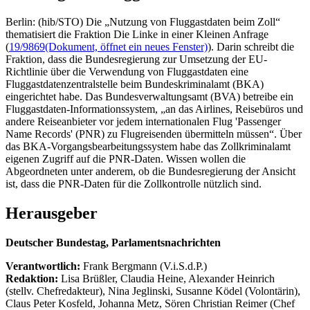
Berlin: (hib/STO) Die „Nutzung von Fluggastdaten beim Zoll“
thematisiert die Fraktion Die Linke in einer Kleinen Anfrage
(
19/9869
(Dokument, öffnet ein neues Fenster)
). Darin schreibt die
Fraktion, dass die Bundesregierung zur Umsetzung der EU-
Richtlinie über die Verwendung von Fluggastdaten eine
Fluggastdatenzentralstelle beim Bundeskriminalamt (BKA)
eingerichtet habe. Das Bundesverwaltungsamt (BVA) betreibe ein
Fluggastdaten-Informationssystem, „an das Airlines, Reisebüros und
andere Reiseanbieter vor jedem internationalen Flug 'Passenger
Name Records' (PNR) zu Flugreisenden übermitteln müssen“. Über
das BKA-Vorgangsbearbeitungssystem habe das Zollkriminalamt
eigenen Zugriff auf die PNR-Daten. Wissen wollen die
Abgeordneten unter anderem, ob die Bundesregierung der Ansicht
ist, dass die PNR-Daten für die Zollkontrolle nützlich sind.
Herausgeber
Deutscher Bundestag, Parlamentsnachrichten
Verantwortlich:
Frank Bergmann (V.i.S.d.P.)
Redaktion:
Lisa Brüßler, Claudia Heine, Alexander Heinrich
(stellv. Chefredakteur), Nina Jeglinski,
Susanne Ködel (Volontärin),
Claus Peter Kosfeld, Johanna Metz, Sören Christian Reimer (Chef