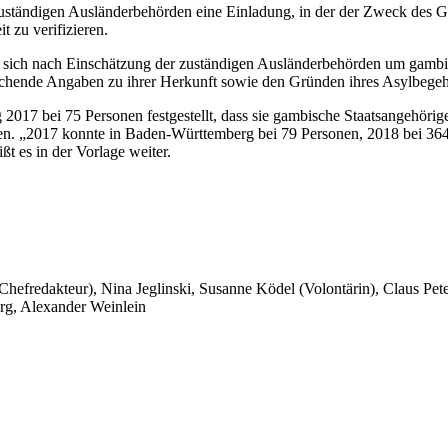
ständigen Ausländerbehörden eine Einladung, in der der Zweck des G
t zu verifizieren.
es sich nach Einschätzung der zuständigen Ausländerbehörden um gambi
prechende Angaben zu ihrer Herkunft sowie den Gründen ihres Asylbege
017 bei 75 Personen festgestellt, dass sie gambische Staatsangehörige
den. „2017 konnte in Baden-Württemberg bei 79 Personen, 2018 bei 36
ßt es in der Vorlage weiter.
 Chefredakteur), Nina Jeglinski,
Susanne Ködel (Volontärin),
Claus Pet
rg, Alexander Weinlein