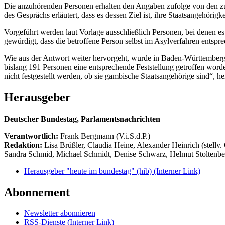
Die anzuhörenden Personen erhalten den Angaben zufolge von den zu
des Gesprächs erläutert, dass es dessen Ziel ist, ihre Staatsangehörigkei
Vorgeführt werden laut Vorlage ausschließlich Personen, bei denen 
gewürdigt, dass die betroffene Person selbst im Asylverfahren ents
Wie aus der Antwort weiter hervorgeht, wurde in Baden-Württemberg 2
bislang 191 Personen eine entsprechende Feststellung getroffen wor
nicht festgestellt werden, ob sie gambische Staatsangehörige sind“, hei
Herausgeber
Deutscher Bundestag, Parlamentsnachrichten
Verantwortlich:
Frank Bergmann (V.i.S.d.P.)
Redaktion:
Lisa Brüßler, Claudia Heine, Alexander Heinrich (stellv.
Sandra Schmid, Michael Schmidt, Denise Schwarz, Helmut Stoltenbe
Herausgeber "heute im bundestag" (hib)
(Interner Link)
Abonnement
Newsletter abonnieren
RSS-Dienste
(Interner Link)