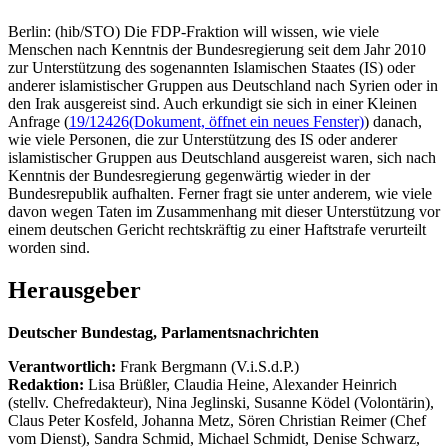
Berlin: (hib/STO) Die FDP-Fraktion will wissen, wie viele
Menschen nach Kenntnis der Bundesregierung seit dem Jahr 2010
zur Unterstützung des sogenannten Islamischen Staates (IS) oder
anderer islamistischer Gruppen aus Deutschland nach Syrien oder in
den Irak ausgereist sind. Auch erkundigt sie sich in einer Kleinen
Anfrage (
19/12426
(Dokument, öffnet ein neues Fenster)
) danach,
wie viele Personen, die zur Unterstützung des IS oder anderer
islamistischer Gruppen aus Deutschland ausgereist waren, sich nach
Kenntnis der Bundesregierung gegenwärtig wieder in der
Bundesrepublik aufhalten. Ferner fragt sie unter anderem, wie viele
davon wegen Taten im Zusammenhang mit dieser Unterstützung vor
einem deutschen Gericht rechtskräftig zu einer Haftstrafe verurteilt
worden sind.
Herausgeber
Deutscher Bundestag, Parlamentsnachrichten
Verantwortlich:
Frank Bergmann (V.i.S.d.P.)
Redaktion:
Lisa Brüßler, Claudia Heine, Alexander Heinrich
(stellv. Chefredakteur), Nina Jeglinski,
Susanne Ködel (Volontärin),
Claus Peter Kosfeld, Johanna Metz, Sören Christian Reimer (Chef
vom Dienst), Sandra Schmid, Michael Schmidt, Denise Schwarz,