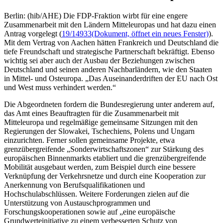
Berlin: (hib/AHE) Die FDP-Fraktion wirbt für eine engere
Zusammenarbeit mit den Ländern Mitteleuropas und hat dazu einen
Antrag vorgelegt (
19/14933
(Dokument, öffnet ein neues Fenster)
).
Mit dem Vertrag von Aachen hätten Frankreich und Deutschland die
tiefe Freundschaft und strategische Partnerschaft bekräftigt. Ebenso
wichtig sei aber auch der Ausbau der Beziehungen zwischen
Deutschland und seinen anderen Nachbarländern, wie den Staaten
in Mittel- und Osteuropa. „Das Auseinanderdriften der EU nach Ost
und West muss verhindert werden.“
Die Abgeordneten fordern die Bundesregierung unter anderem auf,
das Amt eines Beauftragten für die Zusammenarbeit mit
Mitteleuropa und regelmäßige gemeinsame Sitzungen mit den
Regierungen der Slowakei, Tschechiens, Polens und Ungarn
einzurichten. Ferner sollen gemeinsame Projekte, etwa
grenzübergreifende „Sonderwirtschaftszonen“ zur Stärkung des
europäischen Binnenmarkts etabliert und die grenzübergreifende
Mobilität ausgebaut werden, zum Beispiel durch eine bessere
Verknüpfung der Verkehrsnetze und durch eine Kooperation zur
Anerkennung von Berufsqualifikationen und
Hochschulabschlüssen. Weitere Forderungen zielen auf die
Unterstützung von Austauschprogrammen und
Forschungskooperationen sowie auf „eine europäische
Grundwerteinitiative zu einem verbesserten Schutz von