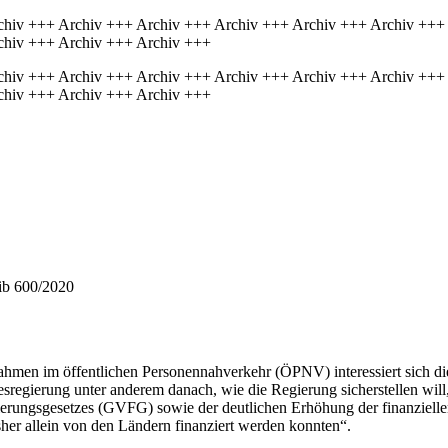
chiv +++ Archiv +++ Archiv +++ Archiv +++ Archiv +++ Archiv +++
chiv +++ Archiv +++ Archiv +++
chiv +++ Archiv +++ Archiv +++ Archiv +++ Archiv +++ Archiv +++
chiv +++ Archiv +++ Archiv +++
hib 600/2020
en im öffentlichen Personennahverkehr (ÖPNV) interessiert sich die
esregierung unter anderem danach, wie die Regierung sicherstellen wil
rungsgesetzes (GVFG) sowie der deutlichen Erhöhung der finanziellen 
sher allein von den Ländern finanziert werden konnten“.