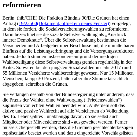
reformieren
Berlin: (hib/CHE) Die Fraktion Bündnis 90/Die Grünen hat einen
Antrag (
19/22560
(Dokument, öffnet ein neues Fenster)
) vorgelegt,
in dem sie fordert, die Sozialversicherungswahlen zu reformieren.
Darin bezeichnet sie die soziale Selbstverwaltung als „Ausdruck
innerer Demokratie“. Über die Selbstverwaltung bestimmten die
Versicherten und Arbeitgeber über Beschlüsse mit, die unmittelbaren
Einfluss auf die Leistungserbringung und die Versorgungsstrukturen
haben. Jedoch stünden insbesondere aufgrund der niedrigen
Wahlbeteiligung diese Selbstverwaltungsgremien regelmäßig in der
Kritik. So wären bei den jüngsten Sozialwahlen im Jahr 2017 rund
55 Millionen Versicherte wahlberechtigt gewesen. Nur 15 Millionen
Menschen, knapp 30 Prozent, hätten aber ihre Stimme tatsächlich
abgegeben, schreiben die Grünen.
Sie verlangen deshalb von der Bundesregierung unter anderem, dass
die Praxis der Wahlen ohne Wahlvorgang („Friedenswahlen“)
zugunsten von echten Wahlen beendet wird. Außerdem soll das
aktive und passive Wahlrecht auf alle Versicherten ab Vollendung
des 16. Lebensjahres - unabhängig davon, ob sie selbst auch
Mitglieder oder Mitversicherte sind - ausgeweitet werden. Ferner
müsse sichergestellt werden, dass die Gremien geschlechterbezogen
repräsentativ besetzt werden und dazu eingereichte Vorschlagslisten