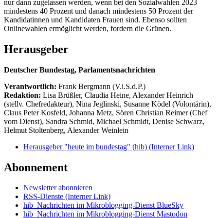
nur dann zugelassen werden, wenn bei den Sozialwahlen 2023
mindestens 40 Prozent und danach mindestens 50 Prozent der
Kandidatinnen und Kandidaten Frauen sind. Ebenso sollten
Onlinewahlen ermöglicht werden, fordern die Grünen.
Herausgeber
Deutscher Bundestag, Parlamentsnachrichten
Verantwortlich:
Frank Bergmann (V.i.S.d.P.)
Redaktion:
Lisa Brüßler, Claudia Heine, Alexander Heinrich
(stellv. Chefredakteur), Nina Jeglinski,
Susanne Ködel (Volontärin),
Claus Peter Kosfeld, Johanna Metz, Sören Christian Reimer (Chef
vom Dienst), Sandra Schmid, Michael Schmidt, Denise Schwarz,
Helmut Stoltenberg, Alexander Weinlein
Herausgeber "heute im bundestag" (hib)
(Interner Link)
Abonnement
Newsletter abonnieren
RSS-Dienste
(Interner Link)
hib_Nachrichten im Mikroblogging-Dienst BlueSky
hib_Nachrichten im Mikroblogging-Dienst Mastodon