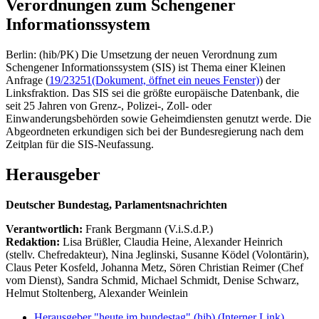
Verordnungen zum Schengener
Informationssystem
Berlin: (hib/PK) Die Umsetzung der neuen Verordnung zum
Schengener Informationssystem (SIS) ist Thema einer Kleinen
Anfrage (
19/23251
(Dokument, öffnet ein neues Fenster)
) der
Linksfraktion. Das SIS sei die größte europäische Datenbank, die
seit 25 Jahren von Grenz-, Polizei-, Zoll- oder
Einwanderungsbehörden sowie Geheimdiensten genutzt werde. Die
Abgeordneten erkundigen sich bei der Bundesregierung nach dem
Zeitplan für die SIS-Neufassung.
Herausgeber
Deutscher Bundestag, Parlamentsnachrichten
Verantwortlich:
Frank Bergmann (V.i.S.d.P.)
Redaktion:
Lisa Brüßler, Claudia Heine, Alexander Heinrich
(stellv. Chefredakteur), Nina Jeglinski,
Susanne Ködel (Volontärin),
Claus Peter Kosfeld, Johanna Metz, Sören Christian Reimer (Chef
vom Dienst), Sandra Schmid, Michael Schmidt, Denise Schwarz,
Helmut Stoltenberg, Alexander Weinlein
Herausgeber "heute im bundestag" (hib)
(Interner Link)